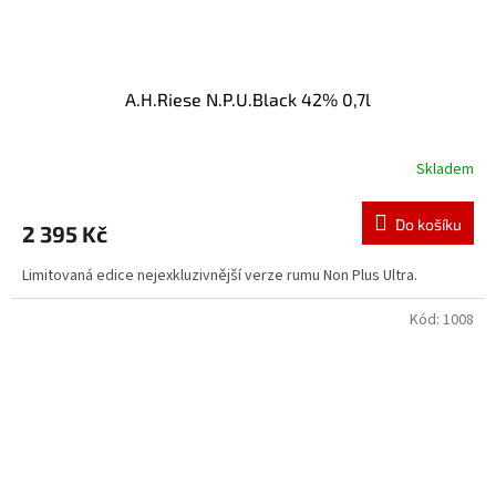
A.H.Riese N.P.U.Black 42% 0,7l
Skladem
Do košíku
2 395 Kč
Limitovaná edice nejexkluzivnější verze rumu Non Plus Ultra.
Kód:
1008