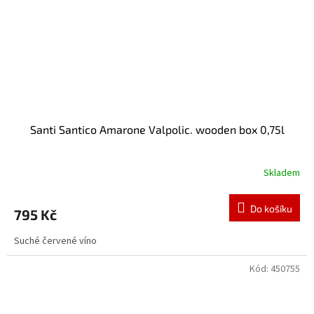
Santi Santico Amarone Valpolic. wooden box 0,75l
Skladem
Do košíku
795 Kč
Suché červené víno
Kód:
450755