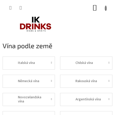
Přejít
NÁKUP
na
obsah
KOŠÍK
Vína podle země
Italská vína
Chilská vína
Německá vína
Rakouská vína
Novozelandska
Argentínská vína
vína