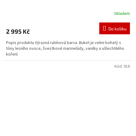
Skladem
Do košíku
2 995 Kč
Popis produktu Výrazná rubínová barva. Buket je velmi bohatý s
tóny lesního ovoce, švestkové marmelády, vanilky a ušlechtilého
koření.
Kód:
918