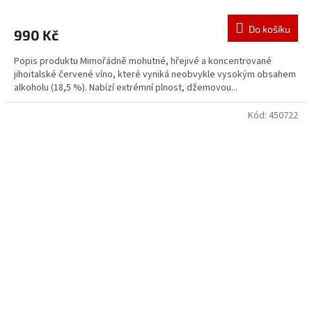
Do košíku
990 Kč
Popis produktu Mimořádně mohutné, hřejivé a koncentrované
jihoitalské červené víno, které vyniká neobvykle vysokým obsahem
alkoholu (18,5 %). Nabízí extrémní plnost, džemovou...
Kód:
450722