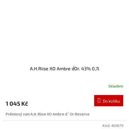
A.H.Riise XO Ambre d´Or. 43% 0,7l
Skladem
Do košíku
1 045 Kč
Prémiový rum A.H. Riise XO Ambre d`Or Reserve
Kód:
450679