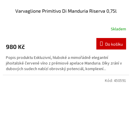
Varvaglione Primitivo Di Manduria Riserva 0,75l
Skladem
Do košíku
980 Kč
Popis produktu Exkluzivní, hluboké a mimořádně elegantní
jihoitalské červené víno z prémiové apelace Manduria. Díky zrání v
dubových sudech nabízí obrovský potenciál, komplexní...
Kód:
450591