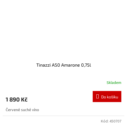
Tinazzi A50 Amarone 0,75l
Skladem
Průměrné
hodnocení
produktu
Do košíku
1 890 Kč
je
3,5
Červené suché víno
z
5
hvězdiček.
Kód:
450707