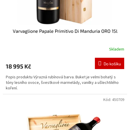
t
ů
Varvaglione Papale Primitivo Di Manduria ORO 15l
Skladem
Do košíku
18 995 Kč
Popis produktu Výrazná rubínová barva. Buket je velmi bohatý s
tóny lesního ovoce, švestkové marmelády, vanilky a ušlechtilého
koření.
Kód:
450709