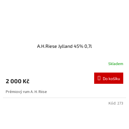
A.H.Riese Jylland 45% 0,7l
Skladem
Do košíku
2 000 Kč
Prémiový rum A. H. Riise
Kód:
273