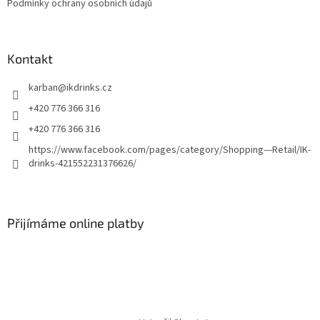
Podmínky ochrany osobních údajů
r
v
k
y
Kontakt
v
ý
p
karban
@
ikdrinks.cz
i
+420 776 366 316
s
u
+420 776 366 316
https://www.facebook.com/pages/category/Shopping---Retail/IK-
drinks-421552231376626/
Přijímáme online platby