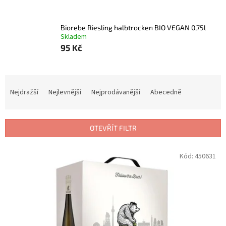
Biorebe Riesling halbtrocken BIO VEGAN 0,75l
Skladem
95 Kč
Ř
a
Nejdražší
Nejlevnější
Nejprodávanější
Abecedně
z
e
n
OTEVŘÍT FILTR
í
p
V
Kód:
450631
r
ý
o
p
d
i
u
s
k
p
t
r
ů