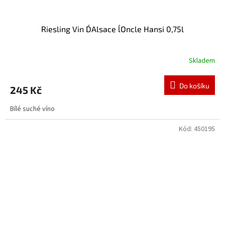
Riesling Vin D´Alsace l´Oncle Hansi 0,75l
Skladem
Do košíku
245 Kč
Bílé suché víno
Kód:
450195