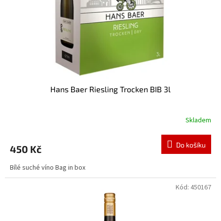
o
d
u
k
t
ů
Hans Baer Riesling Trocken BIB 3l
Skladem
Do košíku
450 Kč
Bílé suché víno Bag in box
Kód:
450167