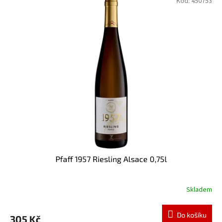
Kód:
450753
Pfaff 1957 Riesling Alsace 0,75l
Skladem
Do košíku
305 Kč