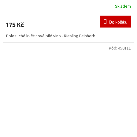
Skladem
Do košíku
175 Kč
Polosuché květinové bílé víno - Riesling Feinherb
Kód:
450111