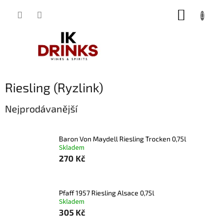
Přejít
NÁKUP
na
obsah
KOŠÍK
Riesling (Ryzlink)
Nejprodávanější
Baron Von Maydell Riesling Trocken 0,75l
Skladem
270 Kč
Pfaff 1957 Riesling Alsace 0,75l
Skladem
305 Kč