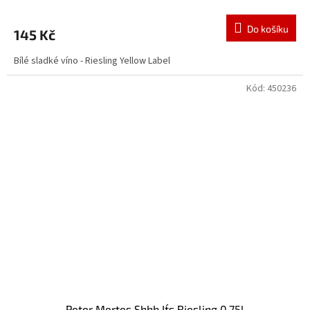
Do košíku
145 Kč
Bílé sladké víno - Riesling Yellow Label
Kód:
450236
Peter Mertes Shhh It´s Riesling 0,75l