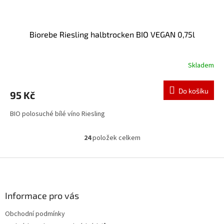
Biorebe Riesling halbtrocken BIO VEGAN 0,75l
Skladem
Do košíku
95 Kč
BIO polosuché bílé víno Riesling
24
položek celkem
O
v
l
Z
á
á
d
p
a
a
Informace pro vás
c
t
í
Obchodní podmínky
í
p