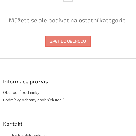
Můžete se ale podívat na ostatní kategorie.
ZPĚT DO OBCHODU
Z
á
p
a
Informace pro vás
t
Obchodní podmínky
í
Podmínky ochrany osobních údajů
Kontakt
karban
@
ikdrinks.cz