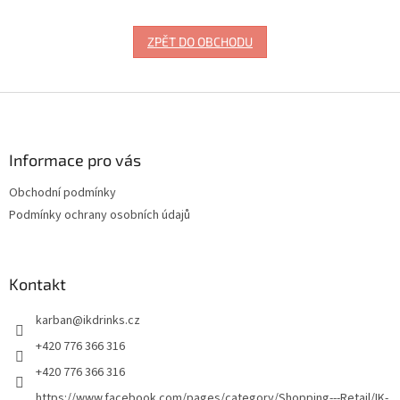
ZPĚT DO OBCHODU
Z
á
p
a
Informace pro vás
t
Obchodní podmínky
í
Podmínky ochrany osobních údajů
Kontakt
karban
@
ikdrinks.cz
+420 776 366 316
+420 776 366 316
https://www.facebook.com/pages/category/Shopping---Retail/IK-