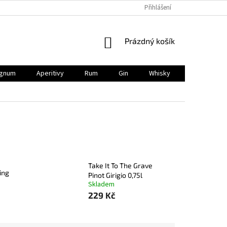
Přihlášení
NÁKUPNÍ
Prázdný košík
KOŠÍK
gnum
Aperitivy
Rum
Gin
Whisky
BIO
V
Take It To The Grave
ing
Pinot Girigio 0,75l
Skladem
229 Kč