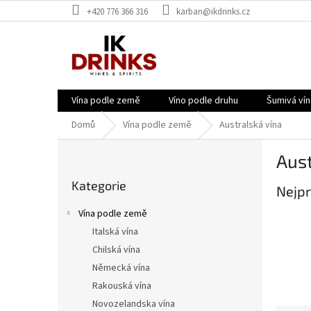
Přejít
+420 776 366 316
karban@ikdrinks.cz
na
obsah
Vína podle země
Víno podle druhu
Šumivá vín
Domů
Vína podle země
Australská vína
P
Aust
o
Přeskočit
s
Kategorie
kategorie
Nejpr
t
r
Vína podle země
a
Italská vína
n
Chilská vína
n
í
Německá vína
p
Rakouská vína
a
Novozelandska vína