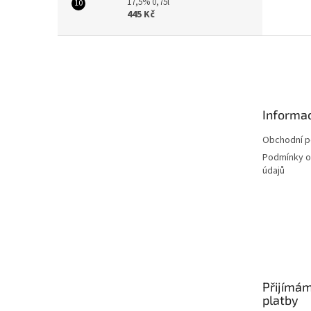
17,5% 0,75l
445 Kč
Z
á
p
a
t
Informac
í
Obchodní 
Podmínky o
údajů
Přijímám
platby