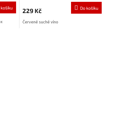
 košíku
Do košíku
229 Kč
ox
Červené suché víno