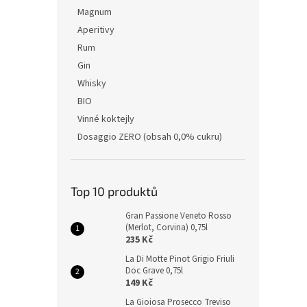
Magnum
Aperitivy
Rum
Gin
Whisky
BIO
Vinné koktejly
Dosaggio ZERO (obsah 0,0% cukru)
Top 10 produktů
Gran Passione Veneto Rosso
(Merlot, Corvina) 0,75l
235 Kč
La Di Motte Pinot Grigio Friuli
Doc Grave 0,75l
149 Kč
La Gioiosa Prosecco Treviso