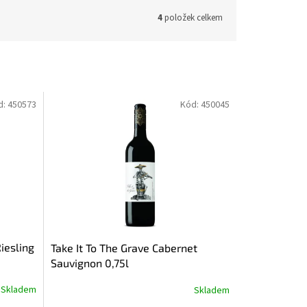
4
položek celkem
d:
450573
Kód:
450045
iesling
Take It To The Grave Cabernet
Sauvignon 0,75l
Skladem
Skladem