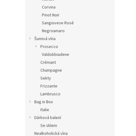
Corvina
Pinot Noir
Sangiovese Rosé
Negroamaro
Šumivá vína
Prosecco
Valdobbiadene
Crémant
Champagne
Sekty
Frizzante
Lambrusco
Bag in Box
Italie
Dárková balení
Se sklem
Nealkoholická vína