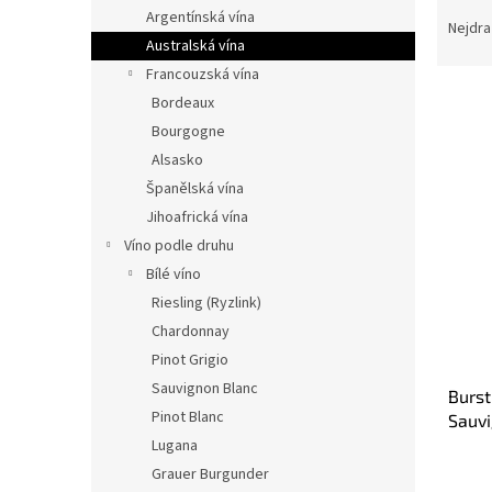
Ř
n
Argentínská vína
a
e
Nejdra
Australská vína
z
l
e
Francouzská vína
n
Bordeaux
í
Bourgogne
p
V
Alsasko
r
ý
Španělská vína
o
p
Jihoafrická vína
d
i
u
Víno podle druhu
s
k
Bílé víno
p
t
r
Riesling (Ryzlink)
ů
o
Chardonnay
d
Pinot Grigio
u
Sauvignon Blanc
Burst
k
Pinot Blanc
Sauvi
t
Lugana
ů
Grauer Burgunder