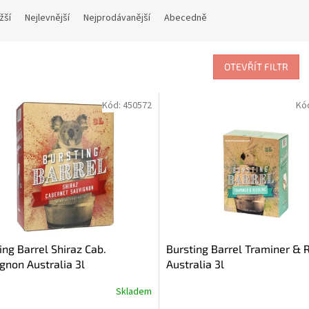
žší
Nejlevnější
Nejprodávanější
Abecedně
OTEVŘÍT FILTR
Kód:
450572
Kó
ing Barrel Shiraz Cab.
Bursting Barrel Traminer & R
gnon Australia 3l
Australia 3l
Skladem