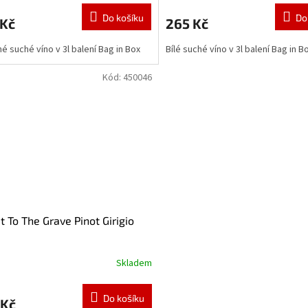
Do košíku
Do
 Kč
265 Kč
é suché víno v 3l balení Bag in Box
Bílé suché víno v 3l balení Bag in B
Kód:
450046
It To The Grave Pinot Girigio
Skladem
Do košíku
 Kč