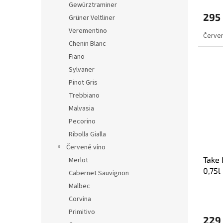
Gewürztraminer
295
Grüner Veltliner
Verementino
Červen
Chenin Blanc
Fiano
Sylvaner
Pinot Gris
Trebbiano
Malvasia
Pecorino
Ribolla Gialla
Červené víno
Take 
Merlot
0,75l
Cabernet Sauvignon
Malbec
Corvina
Primitivo
229