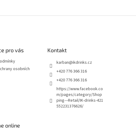
e pro vás
Kontakt
podmínky
karban
@
ikdrinks.cz
chrany osobních
+420 776 366 316
+420 776 366 316
https://www.facebook.co
m/pages/category/Shop
ping---Retail/IK-drinks-421
552231376626/
e online