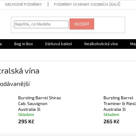
OBCHODNÍ PODMÍNKY
PODMÍNKY OCHRANY OSOBNÍCH ÚDAJŮ
HLEDAT
a
Bag in Box
Dárková balení
Nealkoholická vína
Ma
ralská vína
odávanější
Bursting Barrel Shiraz
Bursting Barrel
Cab. Sauvignon
Traminer & Riesl
Australia 3l
Australia 3l
Skladem
Skladem
295 Kč
265 Kč