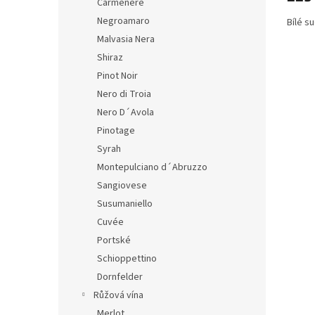
Carmenere
Negroamaro
Bílé s
Malvasia Nera
Shiraz
Pinot Noir
Nero di Troia
Nero D´Avola
Pinotage
Syrah
Montepulciano d´Abruzzo
Sangiovese
Susumaniello
Cuvée
Portské
Schioppettino
Dornfelder
Růžová vína
Merlot