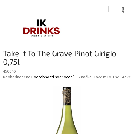
Přejít
NÁKUP
na
obsah
KOŠÍK
Take It To The Grave Pinot Girigio
0,75l
450046
Průměrné
Neohodnoceno
Podrobnosti hodnocení
Značka:
Take It To The Grave
hodnocení
produktu
je
0,0
z
5
hvězdiček.