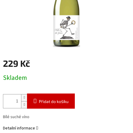
229 Kč
Měrná
Skladem
cena:
Přidat do košíku
Bílé suché víno
Detailní informace