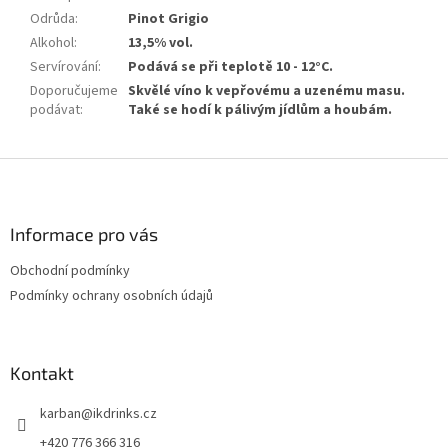
Odrůda
:
Pinot Grigio
Alkohol
:
13,5% vol.
Servírování
:
Podává se při teplotě 10 - 12°C.
Doporučujeme
Skvělé víno k vepřovému a uzenému masu.
podávat
:
Také se hodí k pálivým jídlům a houbám.
Z
á
p
a
Informace pro vás
t
Obchodní podmínky
í
Podmínky ochrany osobních údajů
Kontakt
karban
@
ikdrinks.cz
+420 776 366 316