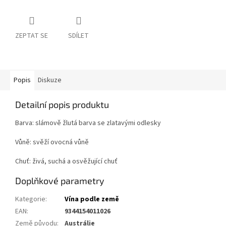
ZEPTAT SE
SDÍLET
Popis
Diskuze
Detailní popis produktu
Barva: s
lámově
žlutá
barva
se zlatavými odlesky
Vůně: svěží ovocná vůně
Chuť: živá, suchá a osvěžující chuť
Doplňkové parametry
Kategorie
:
Vína podle země
EAN
:
9344154011026
Země původu
:
Austrálie