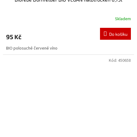
Skladem
Do košíku
95 Kč
BIO polosuché červené víno
Kód:
450658