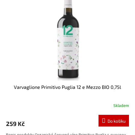
Varvaglione Primitivo Puglia 12 e Mezzo BIO 0,75l
Skladem
Do košíku
259 Kč
Popis produktu Organické červené víno Primitivo Puglia s ovocnou