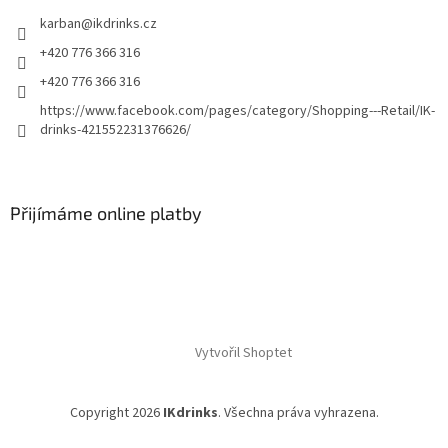
ý
p
karban
@
ikdrinks.cz
i
+420 776 366 316
s
u
+420 776 366 316
https://www.facebook.com/pages/category/Shopping---Retail/IK-
drinks-421552231376626/
Přijímáme online platby
Vytvořil Shoptet
Copyright 2026
IKdrinks
. Všechna práva vyhrazena.