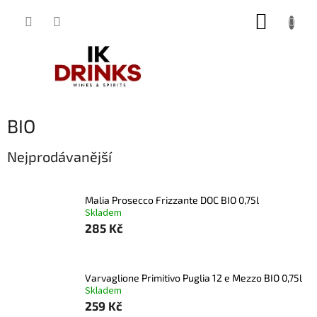
Přejít
NÁKUP
na
obsah
KOŠÍK
BIO
Nejprodávanější
Malia Prosecco Frizzante DOC BIO 0,75l
Skladem
285 Kč
Varvaglione Primitivo Puglia 12 e Mezzo BIO 0,75l
Skladem
259 Kč