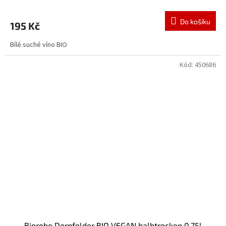
Do košíku
195 Kč
Bílé suché víno BIO
Kód:
450686
Biorebe Dornfelder BIO VEGAN halbtrocken 0,75l