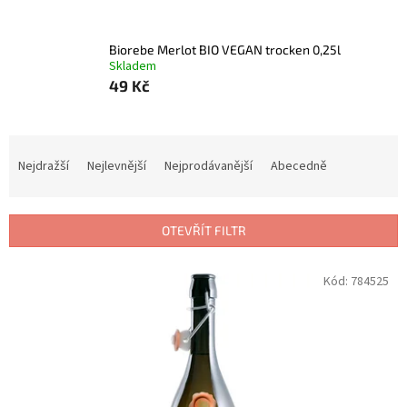
Biorebe Merlot BIO VEGAN trocken 0,25l
Skladem
49 Kč
Ř
a
Nejdražší
Nejlevnější
Nejprodávanější
Abecedně
z
e
n
OTEVŘÍT FILTR
í
p
V
Kód:
784525
r
ý
o
p
d
i
u
s
k
p
t
r
ů