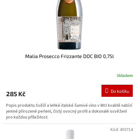
o
d
u
k
t
ů
Malia Prosecco Frizzante DOC BIO 0,75l
Skladem
Do košíku
285 Kč
Popis produktu Svěží a lehké italské šumivé víno v BIO kvalitě nabízí
jemné přirozené perlení, čistý ovocný profil a dokonalé osvěžení
pro každou příležitost.
Kód:
450714