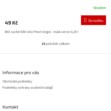
Skladem
Do košíku
49 Kč
BIO suché bílé víno Pinot Grigio - malá verze 0,25 l
10
položek celkem
O
v
l
Z
á
á
d
p
a
a
Informace pro vás
c
t
í
Obchodní podmínky
í
p
Podmínky ochrany osobních údajů
r
v
k
y
Kontakt
v