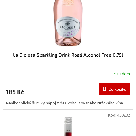
o
d
u
k
t
ů
La Gioiosa Sparkling Drink Rosé Alcohol Free 0,75l
Skladem
Do košíku
185 Kč
Nealkoholický šumivý nápoj z dealkoholizovaného růžového vína
Kód:
450232