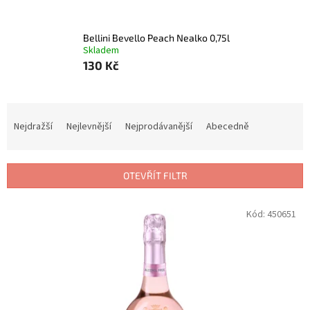
Bellini Bevello Peach Nealko 0,75l
Skladem
130 Kč
Ř
a
Nejdražší
Nejlevnější
Nejprodávanější
Abecedně
z
e
n
OTEVŘÍT FILTR
í
p
V
Kód:
450651
r
ý
o
p
d
i
u
s
k
p
t
r
ů