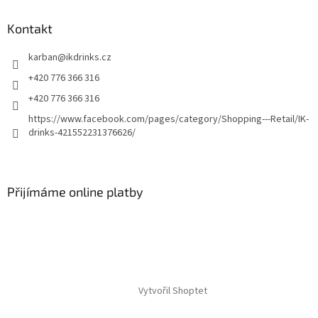
k
y
Kontakt
v
ý
p
karban
@
ikdrinks.cz
i
+420 776 366 316
s
u
+420 776 366 316
https://www.facebook.com/pages/category/Shopping---Retail/IK-
drinks-421552231376626/
Přijímáme online platby
Vytvořil Shoptet