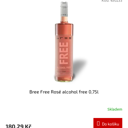
Kód:
450233
Bree Free Rosé alcohol free 0,75l
Skladem
Do košíku
180,29 Kč