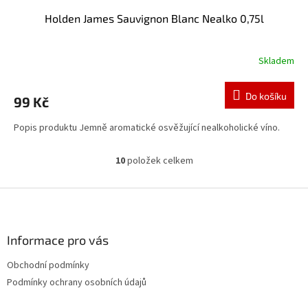
Holden James Sauvignon Blanc Nealko 0,75l
Skladem
Do košíku
99 Kč
Popis produktu Jemně aromatické osvěžující nealkoholické víno.
10
položek celkem
O
v
l
Z
á
á
d
p
a
a
Informace pro vás
c
t
í
Obchodní podmínky
í
p
Podmínky ochrany osobních údajů
r
v