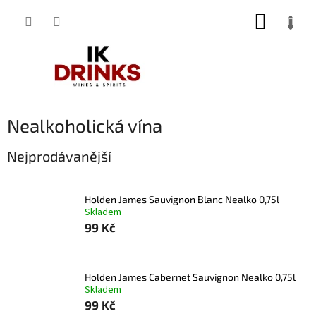
Přejít
NÁKUP
na
obsah
KOŠÍK
Nealkoholická vína
Nejprodávanější
Holden James Sauvignon Blanc Nealko 0,75l
Skladem
99 Kč
Holden James Cabernet Sauvignon Nealko 0,75l
Skladem
99 Kč