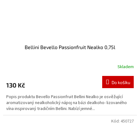
Bellini Bevello Passionfruit Nealko 0,75l
Skladem
Do košíku
130 Kč
Popis produktu Bevello Passionfruit Bellini Nealko je osvěžující
aromatizovaný nealkoholický nápoj na bázi dealkoho- lizovaného
vína inspirovaný tradičním Bellini. Nabízí jemné...
Kód:
450727