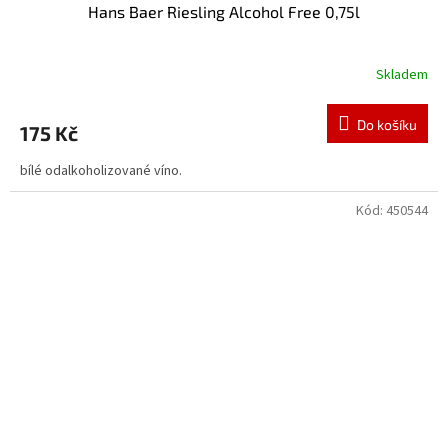
Hans Baer Riesling Alcohol Free 0,75l
Skladem
Do košíku
175 Kč
bílé odalkoholizované víno.
Kód:
450544