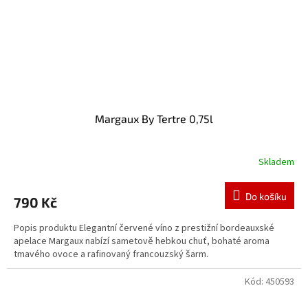
Margaux By Tertre 0,75l
Skladem
Do košíku
790 Kč
Popis produktu Elegantní červené víno z prestižní bordeauxské
apelace Margaux nabízí sametově hebkou chuť, bohaté aroma
tmavého ovoce a rafinovaný francouzský šarm.
Kód:
450593