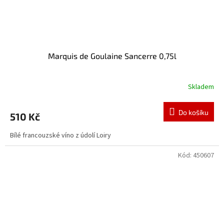
Marquis de Goulaine Sancerre 0,75l
Skladem
Do košíku
510 Kč
Bílé francouzské víno z údolí Loiry
Kód:
450607