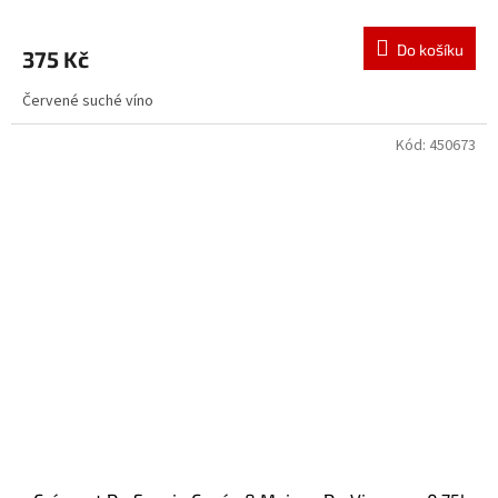
Do košíku
375 Kč
Červené suché víno
Kód:
450673