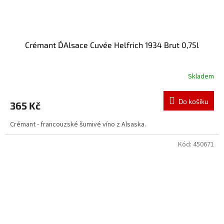
Crémant D´Alsace Cuvée Helfrich 1934 Brut 0,75l
Skladem
Průměrné
hodnocení
produktu
Do košíku
365 Kč
je
3,0
Crémant - francouzské šumivé víno z Alsaska.
z
5
hvězdiček.
Kód:
450671