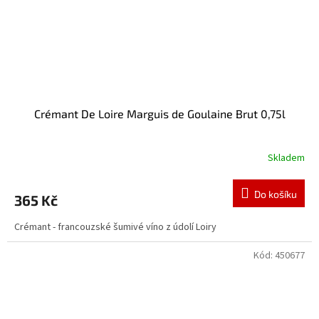
Crémant De Loire Marguis de Goulaine Brut 0,75l
Skladem
Do košíku
365 Kč
Crémant - francouzské šumivé víno z údolí Loiry
Kód:
450677