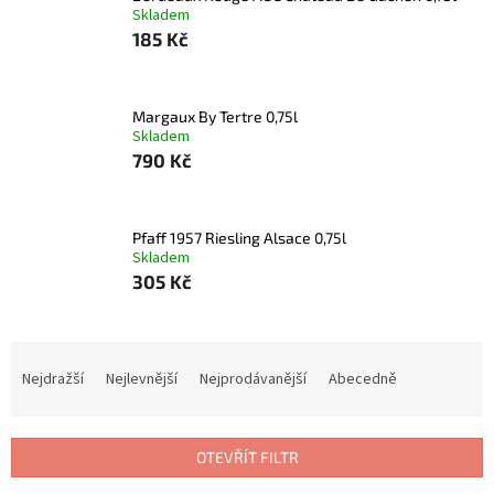
Skladem
185 Kč
Margaux By Tertre 0,75l
Skladem
790 Kč
Pfaff 1957 Riesling Alsace 0,75l
Skladem
305 Kč
Ř
a
Nejdražší
Nejlevnější
Nejprodávanější
Abecedně
z
e
n
OTEVŘÍT FILTR
í