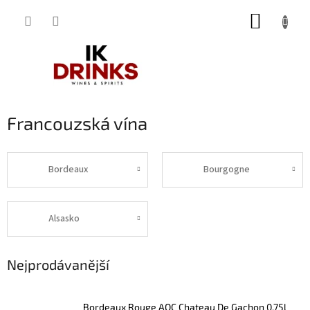
Přejít
NÁKUP
na
obsah
KOŠÍK
Francouzská vína
Bordeaux
Bourgogne
Alsasko
Nejprodávanější
Bordeaux Rouge AOC Chateau De Gachon 0,75l