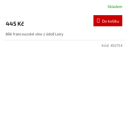
Skladem
Do košíku
445 Kč
Bílé francouzské víno z údolí Loiry
Kód:
450754