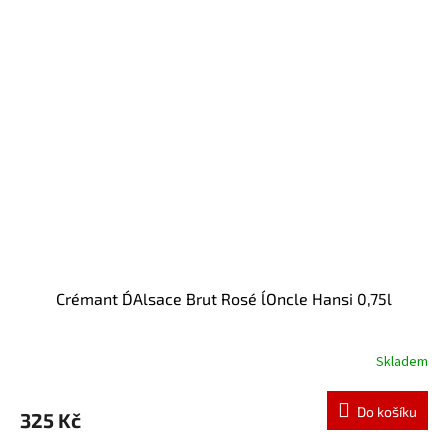
Crémant D´Alsace Brut Rosé l´Oncle Hansi 0,75l
Skladem
Do košíku
325 Kč