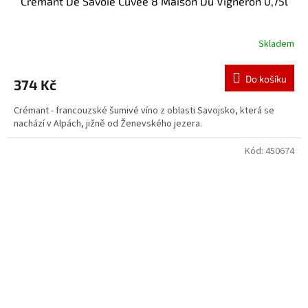
Crémant De Savoie Cuvée 8 Maison Du Vigneron 0,75l
Skladem
Do košíku
374 Kč
Crémant - francouzské šumivé víno z oblasti Savojsko, která se
nachází v Alpách, jižně od Ženevského jezera.
Kód:
450674