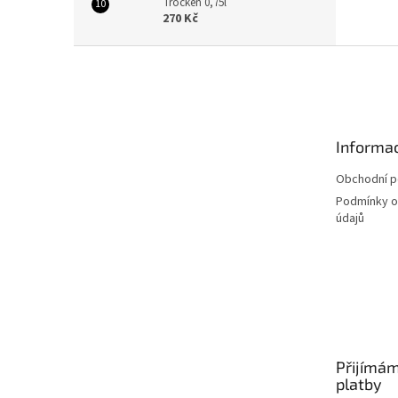
Trocken 0,75l
270 Kč
Z
á
p
a
t
Informac
í
Obchodní 
Podmínky o
údajů
Přijímám
platby