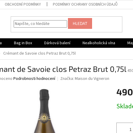
OBCHODNÍ PODMÍNKY
PODMÍNKY OCHRANY OSOBNÍCH ÚDAJŮ
HLEDAT
a
Bag in Box
Dárková balení
Nealkoholická vína
Ma
Crémant de Savoie clos Petraz Brut 0,75l
ant de Savoie clos Petraz Brut 0,75l
45
né
noceno
Podrobnosti hodnocení
Značka:
Maison du Vigneron
ní
490
u
Měrná
Skla
cena:
ek.