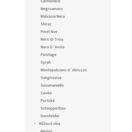
Carmenere
Negroamaro
Malvasia Nera
Shiraz
Pinot Noir
Nero di Troia
Nero D´Avola
Pinotage
Syrah
Montepulciano d´Abruzzo
Sangiovese
Susumaniello
Cuvée
Portské
Schioppettino
Dornfelder
Růžová vína
Merlot