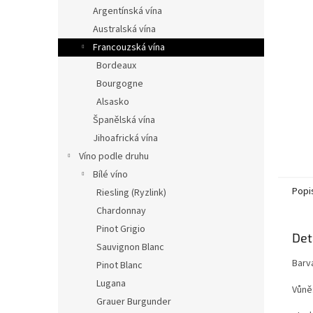
n
Argentínská vína
e
Australská vína
l
Francouzská vína
Bordeaux
Bourgogne
Alsasko
Španělská vína
Jihoafrická vína
Víno podle druhu
Bílé víno
Popi
Riesling (Ryzlink)
Chardonnay
Pinot Grigio
Det
Sauvignon Blanc
Barva
Pinot Blanc
Lugana
Vůně
Grauer Burgunder