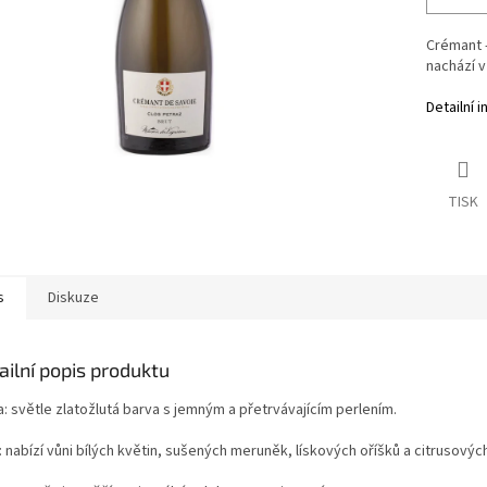
Crémant 
nachází v
Detailní 
TISK
s
Diskuze
ailní popis produktu
: s
větle zlatožlutá barva s jemným a přetrvávajícím perlením.
:
nabízí vůni bílých květin, sušených meruněk, lískových oříšků a citrusovýc