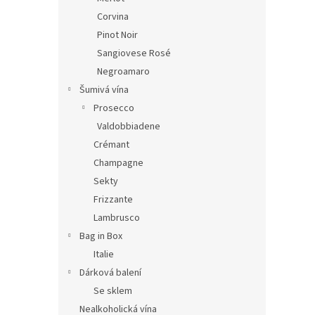
Corvina
Pinot Noir
Sangiovese Rosé
Negroamaro
Šumivá vína
Prosecco
Valdobbiadene
Crémant
Champagne
Sekty
Frizzante
Lambrusco
Bag in Box
Italie
Dárková balení
Se sklem
Nealkoholická vína