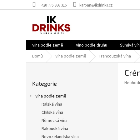
Přejít
+420 776 366 316
karban@ikdrinks.cz
na
obsah
Vína podle země
Víno podle druhu
Šumivá vín
Domů
Vína podle země
Francouzská vína
P
Crém
o
Přeskočit
s
Průměr
Neohod
Kategorie
kategorie
t
hodnoce
r
produkt
Vína podle země
a
je
Italská vína
0,0
n
z
Chilská vína
n
5
í
Německá vína
hvězdič
p
Rakouská vína
a
Novozelandska vína