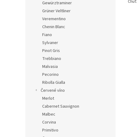
Chuť
Gewürztraminer
Grüner Veltliner
Verementino
Chenin Blanc
Fiano
Sylvaner
Pinot Gris
Trebbiano
Malvasia
Pecorino
Ribolla Gialla
Červené víno
Merlot
Cabernet Sauvignon
Malbec
Corvina
Primitivo