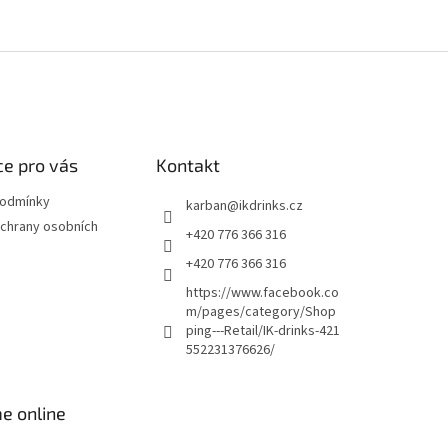
e pro vás
Kontakt
podmínky
karban
@
ikdrinks.cz
chrany osobních
+420 776 366 316
+420 776 366 316
https://www.facebook.co
m/pages/category/Shop
ping---Retail/IK-drinks-421
552231376626/
e online