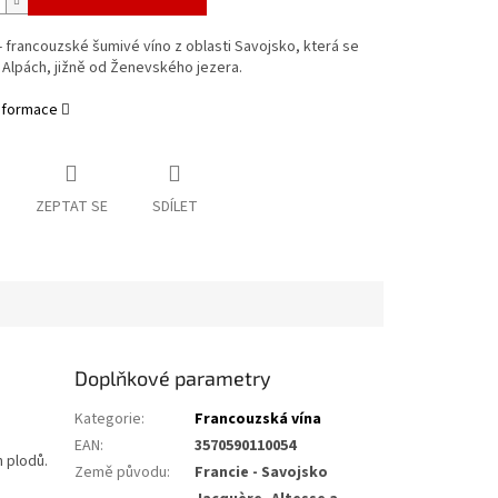
- francouzské šumivé víno
z oblasti Savojsko, která se
 Alpách, jižně od Ženevského jezera.
informace
ZEPTAT SE
SDÍLET
Doplňkové parametry
Kategorie
:
Francouzská vína
EAN
:
3570590110054
h plodů.
Země původu
:
Francie - Savojsko