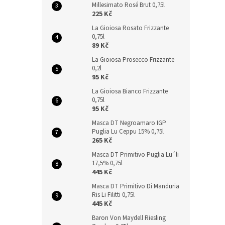
Millesimato Rosé Brut 0,75l
225 Kč
La Gioiosa Rosato Frizzante
0,75l
89 Kč
La Gioiosa Prosecco Frizzante
0,2l
95 Kč
La Gioiosa Bianco Frizzante
0,75l
95 Kč
Masca DT Negroamaro IGP
Puglia Lu Ceppu 15% 0,75l
265 Kč
Masca DT Primitivo Puglia Lu´li
17,5% 0,75l
445 Kč
Masca DT Primitivo Di Manduria
Ris Li Filitti 0,75l
445 Kč
Baron Von Maydell Riesling