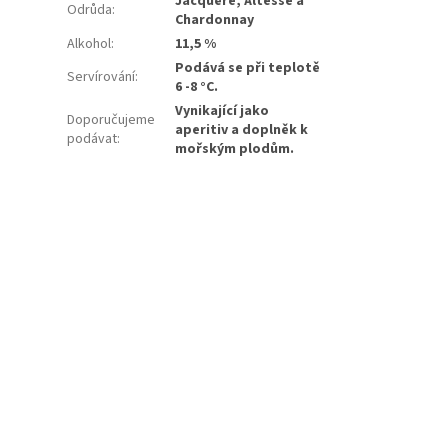
Jacquère, Altesse a
Odrůda
:
Chardonnay
Alkohol
:
11,5 %
Podává se při teplotě
Servírování
:
6 -8 °C.
Vynikající jako
Doporučujeme
aperitiv a doplněk k
podávat
:
mořským plodům.