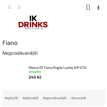
Přejít
NÁKUP
na
obsah
KOŠÍK
Fiano
Nejprodávanější
Masca DT Fiano Puglia L´uetta IGP 0,75l
Skladem
245 Kč
Ř
a
Nejdražší
Nejlevnější
Nejprodávanější
Abecedně
z