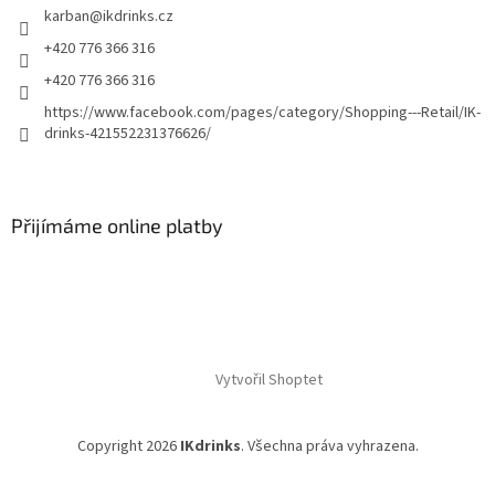
p
karban
@
ikdrinks.cz
i
+420 776 366 316
s
u
+420 776 366 316
https://www.facebook.com/pages/category/Shopping---Retail/IK-
drinks-421552231376626/
Přijímáme online platby
Vytvořil Shoptet
Copyright 2026
IKdrinks
. Všechna práva vyhrazena.