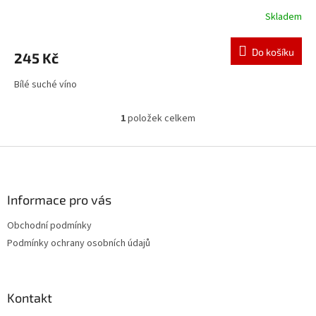
Skladem
Do košíku
245 Kč
Bílé suché víno
1
položek celkem
O
v
l
Z
á
á
d
p
a
a
Informace pro vás
c
t
í
Obchodní podmínky
í
p
Podmínky ochrany osobních údajů
r
v
k
y
Kontakt
v
ý