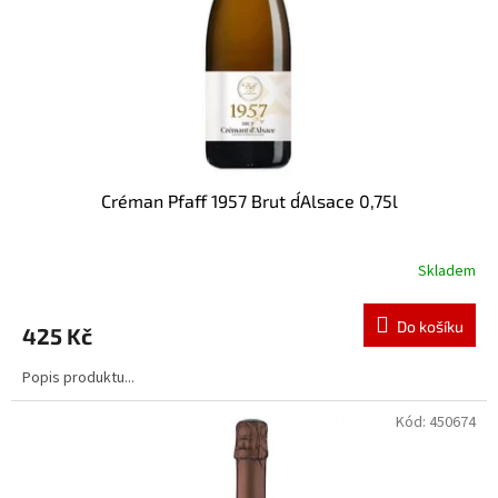
o
d
u
k
t
ů
Créman Pfaff 1957 Brut d´Alsace 0,75l
Skladem
Do košíku
425 Kč
Popis produktu...
Kód:
450674