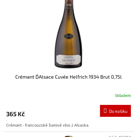
Crémant D´Alsace Cuvée Helfrich 1934 Brut 0,75l
Skladem
Průměrné
hodnocení
produktu
Do košíku
365 Kč
je
3,0
Crémant - francouzské šumivé víno z Alsaska.
z
5