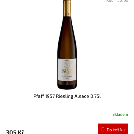
hvězdiček.
Kód:
450753
Pfaff 1957 Riesling Alsace 0,75l
Skladem
Do košíku
305 Kč