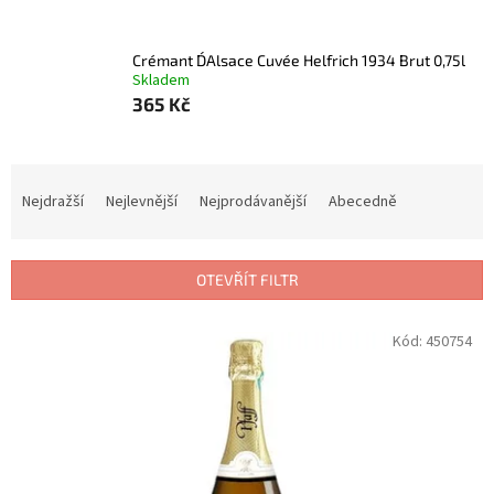
Crémant D´Alsace Cuvée Helfrich 1934 Brut 0,75l
Skladem
365 Kč
Ř
a
Nejdražší
Nejlevnější
Nejprodávanější
Abecedně
z
e
n
OTEVŘÍT FILTR
í
p
V
Kód:
450754
r
ý
o
p
d
i
u
s
k
p
t
r
ů