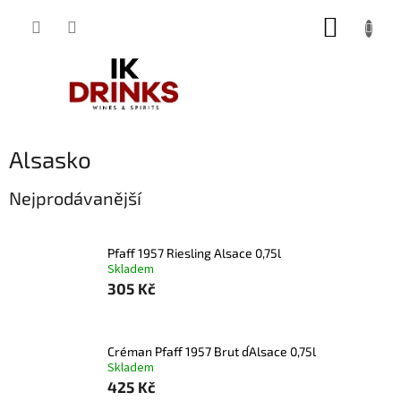
Přejít
NÁKUP
na
obsah
KOŠÍK
Alsasko
Nejprodávanější
Pfaff 1957 Riesling Alsace 0,75l
Skladem
305 Kč
Créman Pfaff 1957 Brut d´Alsace 0,75l
Skladem
425 Kč