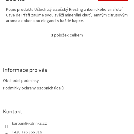
Popis produktu Ušlechtilý alsašský Riesling z ikonického vinařství
Cave de Pfaff zaujme svou svěží minerální chutí, jemným citrusovým
aroma a dokonalou elegancí v každé kapce.
3
položek celkem
O
v
l
Z
á
á
d
p
a
a
Informace pro vás
c
t
í
Obchodní podmínky
í
p
Podmínky ochrany osobních údajů
r
v
k
y
Kontakt
v
ý
p
karban
@
ikdrinks.cz
i
+420 776 366 316