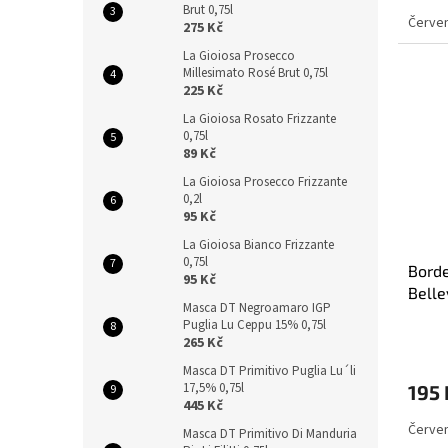
Brut 0,75l
Červen
275 Kč
La Gioiosa Prosecco
Millesimato Rosé Brut 0,75l
225 Kč
La Gioiosa Rosato Frizzante
0,75l
89 Kč
La Gioiosa Prosecco Frizzante
0,2l
95 Kč
La Gioiosa Bianco Frizzante
0,75l
Bord
95 Kč
Belle
Masca DT Negroamaro IGP
Puglia Lu Ceppu 15% 0,75l
265 Kč
Masca DT Primitivo Puglia Lu´li
17,5% 0,75l
195 
445 Kč
Červen
Masca DT Primitivo Di Manduria