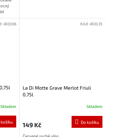
mované
vocný
tní
d:
450206
Kód:
450135
0,75l
La Di Motte Grave Merlot Friuli
0,75l
Skladem
Skladem
 košíku
Do košíku
149 Kč
Červené suché víno