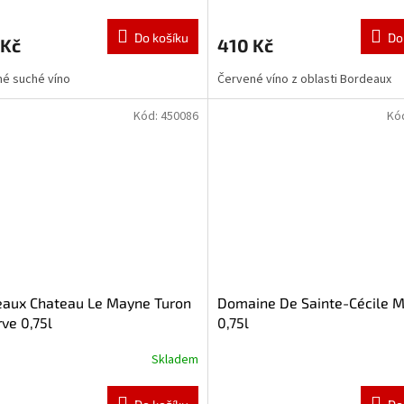
Do košíku
Do
 Kč
410 Kč
é suché víno
Červené víno z oblasti Bordeaux
Kód:
450086
Kó
eaux Chateau Le Mayne Turon
Domaine De Sainte-Cécile M
ve 0,75l
0,75l
Skladem