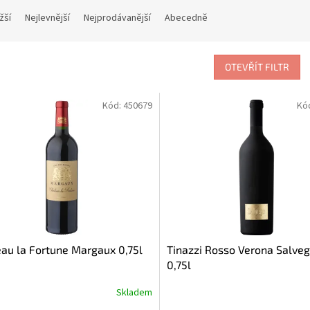
žší
Nejlevnější
Nejprodávanější
Abecedně
OTEVŘÍT FILTR
Kód:
450679
Kó
au la Fortune Margaux 0,75l
Tinazzi Rosso Verona Salveg
0,75l
Skladem