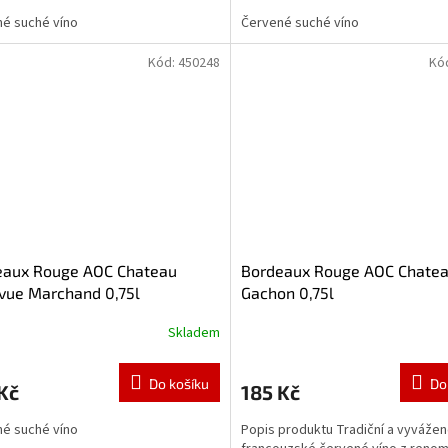
é suché víno
Červené suché víno
Kód:
450248
Kó
eaux Rouge AOC Chateau
Bordeaux Rouge AOC Chate
vue Marchand 0,75l
Gachon 0,75l
Skladem
Do košíku
Do
Kč
185 Kč
é suché víno
Popis produktu Tradiční a vyváže