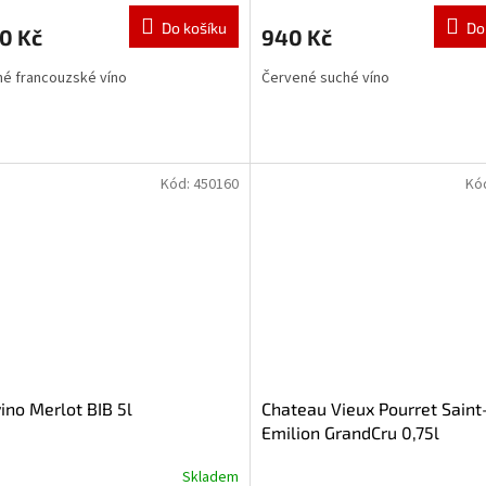
Do košíku
Do
0 Kč
940 Kč
é francouzské víno
Červené suché víno
Kód:
450160
Kó
ino Merlot BIB 5l
Chateau Vieux Pourret Saint
Emilion GrandCru 0,75l
Skladem