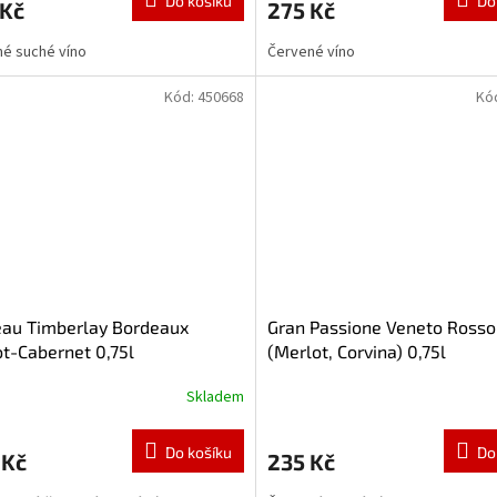
Do košíku
Do
 Kč
275 Kč
é suché víno
Červené víno
Kód:
450668
Kó
eau Timberlay Bordeaux
Gran Passione Veneto Rosso
t-Cabernet 0,75l
(Merlot, Corvina) 0,75l
Skladem
Do košíku
Do
 Kč
235 Kč