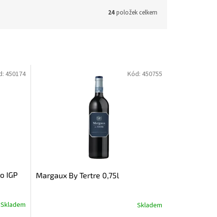
24
položek celkem
d:
450174
Kód:
450755
o IGP
Margaux By Tertre 0,75l
Skladem
Skladem