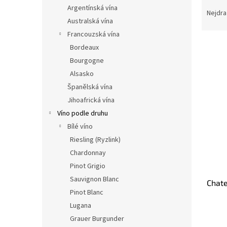
Ř
n
Argentínská vína
a
e
Nejdra
Australská vína
z
l
e
Francouzská vína
n
Bordeaux
í
Bourgogne
p
V
Alsasko
r
ý
Španělská vína
o
p
Jihoafrická vína
d
i
u
Víno podle druhu
s
k
Bílé víno
p
t
r
Riesling (Ryzlink)
ů
o
Chardonnay
d
Pinot Grigio
u
Sauvignon Blanc
Chate
k
Pinot Blanc
t
Lugana
ů
Grauer Burgunder