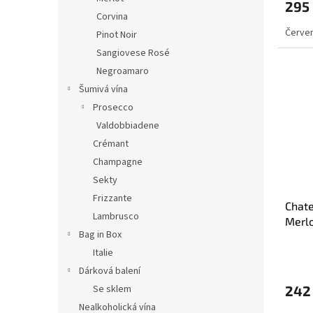
295
Corvina
Červen
Pinot Noir
Sangiovese Rosé
Negroamaro
Šumivá vína
Prosecco
Valdobbiadene
Crémant
Champagne
Sekty
Frizzante
Chat
Lambrusco
Merlo
Bag in Box
Italie
Dárková balení
Se sklem
242
Nealkoholická vína