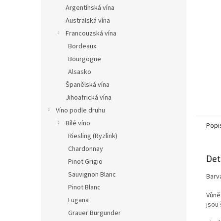
n
Argentínská vína
e
Australská vína
l
Francouzská vína
Bordeaux
Bourgogne
Alsasko
Španělská vína
Jihoafrická vína
Víno podle druhu
Bílé víno
Popi
Riesling (Ryzlink)
Chardonnay
Det
Pinot Grigio
Sauvignon Blanc
Barva
Pinot Blanc
Vůně
Lugana
jsou
Grauer Burgunder