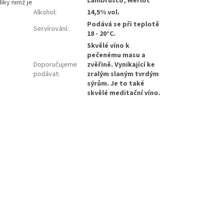
Lambrusco, Merlot
íky nimž je
Alkohol
:
14,5% vol.
Podává se při teplotě
Servírování
:
18 - 20°C.
Skvělé víno k
pečenému masu a
Doporučujeme
zvěřině. Vynikající ke
podávat
:
zralým slaným tvrdým
sýrům. Je to také
skvělé meditační víno.