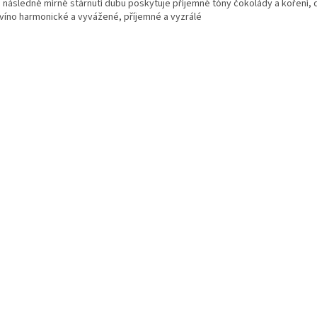
: následné mírné stárnutí dubu poskytuje příjemné tóny čokolády a koření, d
 víno harmonické a vyvážené, příjemné a vyzrálé