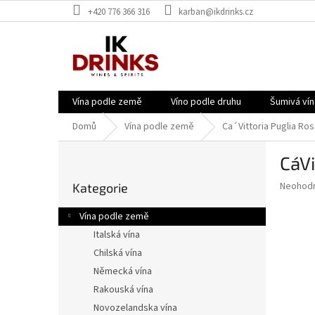
Přejít
+420 776 366 316
karban@ikdrinks.cz
na
obsah
Vína podle země
Víno podle druhu
Šumivá vín
Domů
Vína podle země
Ca´Vittoria Puglia Ros
P
Ca´V
o
Přeskočit
s
Průměr
Neohod
Kategorie
kategorie
t
hodnoce
r
produkt
Vína podle země
a
je
Italská vína
0,0
n
z
Chilská vína
n
5
í
Německá vína
hvězdič
p
Rakouská vína
a
Novozelandska vína