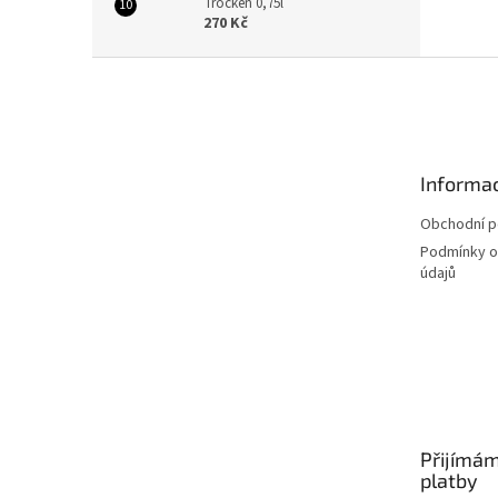
Trocken 0,75l
270 Kč
Z
á
p
a
t
Informac
í
Obchodní 
Podmínky o
údajů
Přijímám
platby