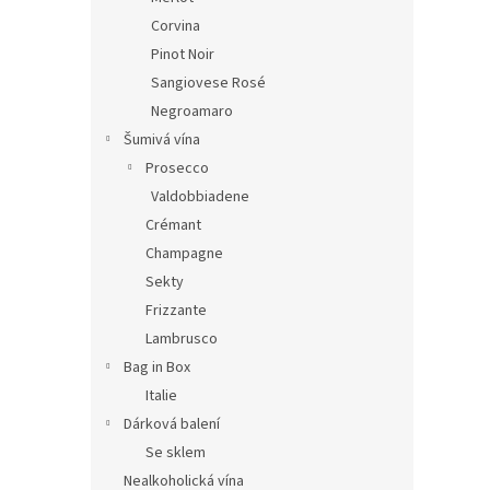
Corvina
Pinot Noir
Sangiovese Rosé
Negroamaro
Šumivá vína
Prosecco
Valdobbiadene
Crémant
Champagne
Sekty
Frizzante
Lambrusco
Bag in Box
Italie
Dárková balení
Se sklem
Nealkoholická vína