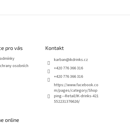
e pro vás
Kontakt
podmínky
karban
@
ikdrinks.cz
chrany osobních
+420 776 366 316
+420 776 366 316
https://www.facebook.co
m/pages/category/Shop
ping---Retail/IK-drinks-421
552231376626/
e online