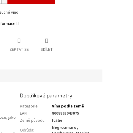
suché víno
informace
ZEPTAT SE
SDÍLET
Doplňkové parametry
Kategorie
:
Vína podle země
EAN
:
8008863043075
oce, jako
Země původu
:
Itálie
Negroamaro,
Odrůda
: