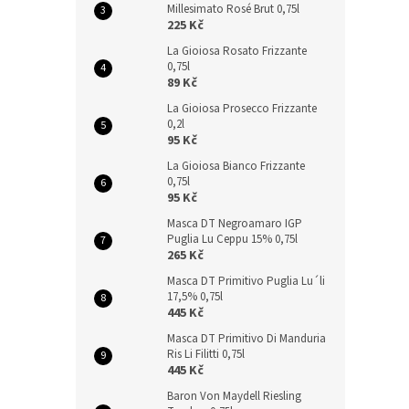
Millesimato Rosé Brut 0,75l
225 Kč
La Gioiosa Rosato Frizzante
0,75l
89 Kč
La Gioiosa Prosecco Frizzante
0,2l
95 Kč
La Gioiosa Bianco Frizzante
0,75l
95 Kč
Masca DT Negroamaro IGP
Puglia Lu Ceppu 15% 0,75l
265 Kč
Masca DT Primitivo Puglia Lu´li
17,5% 0,75l
445 Kč
Masca DT Primitivo Di Manduria
Ris Li Filitti 0,75l
445 Kč
Baron Von Maydell Riesling