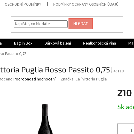
OBCHODNÍ PODMÍNKY
PODMÍNKY OCHRANY OSOBNÍCH ÚDAJŮ
HLEDAT
a
Bag in Box
Dárková balení
Nealkoholická vína
Ma
so Passito 0,75l
ittoria Puglia Rosso Passito 0,75l
45118
né
noceno
Podrobnosti hodnocení
Značka:
Ca´Vittoria Puglia
ní
210
u
Měrná
Skla
cena:
ek.