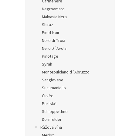
Carmenere
Negroamaro
Malvasia Nera
Shiraz
Pinot Noir
Nero di Troia
Nero D´Avola
Pinotage
Syrah
Montepulciano d´Abruzzo
Sangiovese
Susumaniello
Cuvée
Portské
Schioppettino
Dornfelder
Růžová vína
Merlot