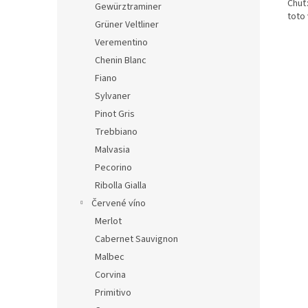
Chuť
Gewürztraminer
toto
Grüner Veltliner
Verementino
Chenin Blanc
Fiano
Sylvaner
Pinot Gris
Trebbiano
Malvasia
Pecorino
Ribolla Gialla
Červené víno
Merlot
Cabernet Sauvignon
Malbec
Corvina
Primitivo