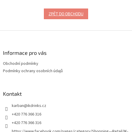
ZPĚT DO OBCHODU
Z
á
p
a
Informace pro vás
t
Obchodní podmínky
í
Podmínky ochrany osobních údajů
Kontakt
karban
@
ikdrinks.cz
+420 776 366 316
+420 776 366 316
https://www.facebook.com/pages/category/Shopping---Retail/IK-