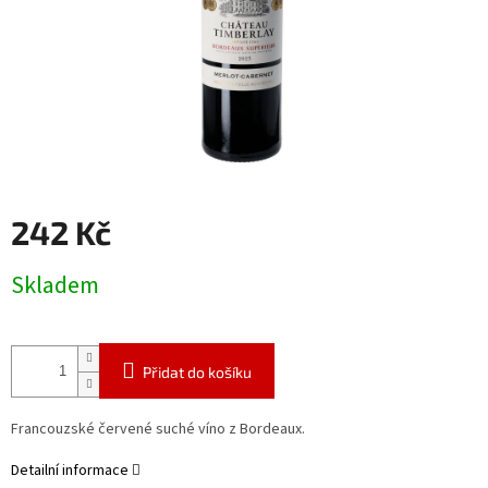
242 Kč
Měrná
Skladem
cena:
Přidat do košíku
Francouzské červené suché víno z Bordeaux.
Detailní informace