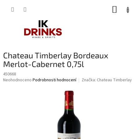
Přejít
NÁKUP
na
obsah
KOŠÍK
Chateau Timberlay Bordeaux
Merlot-Cabernet 0,75l
450668
Průměrné
Neohodnoceno
Podrobnosti hodnocení
Značka:
Chateau Timberlay
hodnocení
produktu
je
0,0
z
5
hvězdiček.