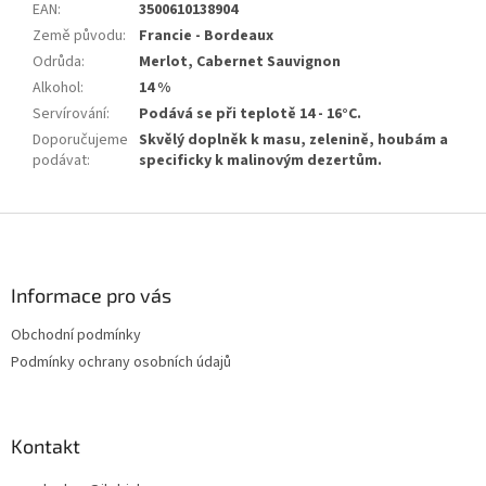
EAN
:
3500610138904
Země původu
:
Francie - Bordeaux
Odrůda
:
Merlot, Cabernet Sauvignon
Alkohol
:
14 %
Servírování
:
Podává se při teplotě 14 - 16°C.
Doporučujeme
Skvělý doplněk k masu, zelenině, houbám a
podávat
:
specificky k malinovým dezertům.
Z
á
p
a
Informace pro vás
t
Obchodní podmínky
í
Podmínky ochrany osobních údajů
Kontakt