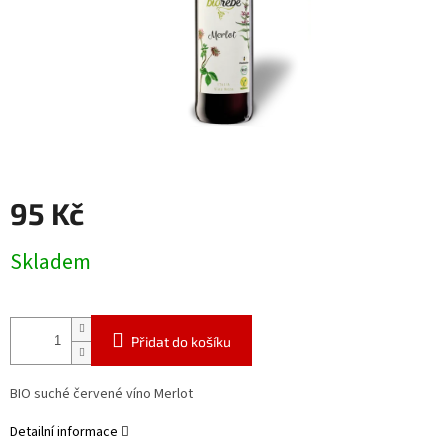
95 Kč
Měrná
Skladem
cena:
Přidat do košíku
BIO suché červené víno Merlot
Detailní informace