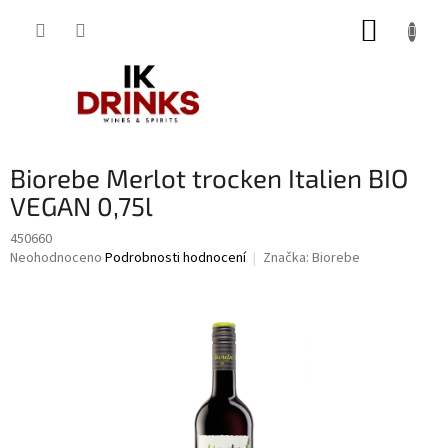
Přejít
NÁKUP
na
obsah
KOŠÍK
Biorebe Merlot trocken Italien BIO
VEGAN 0,75l
450660
Průměrné
Neohodnoceno
Podrobnosti hodnocení
Značka:
Biorebe
hodnocení
produktu
je
0,0
z
5
hvězdiček.