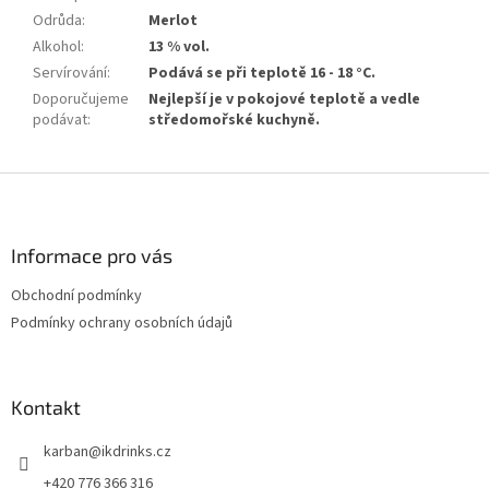
Odrůda
:
Merlot
Alkohol
:
13 % vol.
Servírování
:
Podává se při teplotě 16 - 18 °C.
Doporučujeme
Nejlepší je v pokojové teplotě a vedle
podávat
:
středomořské kuchyně.
Z
á
p
a
Informace pro vás
t
Obchodní podmínky
í
Podmínky ochrany osobních údajů
Kontakt
karban
@
ikdrinks.cz
+420 776 366 316