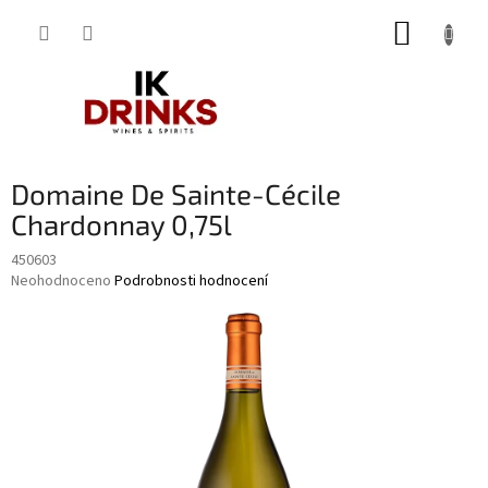
Přejít
NÁKUP
na
obsah
KOŠÍK
Domaine De Sainte-Cécile
Chardonnay 0,75l
450603
Průměrné
Neohodnoceno
Podrobnosti hodnocení
hodnocení
produktu
je
0,0
z
5
hvězdiček.