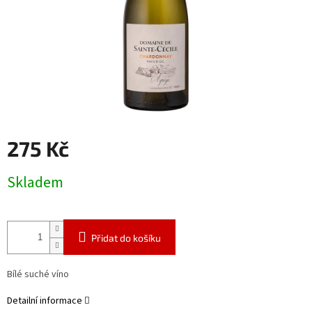
275 Kč
Měrná
Skladem
cena:
Přidat do košíku
Bílé suché víno
Detailní informace