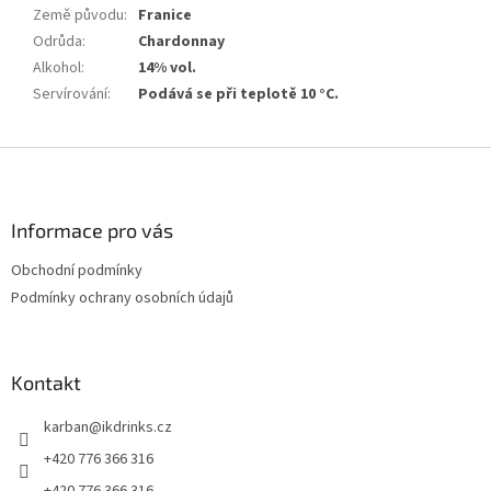
Země původu
:
Franice
Odrůda
:
Chardonnay
Alkohol
:
14% vol.
Servírování
:
Podává se při teplotě 10 °C.
Z
á
p
a
Informace pro vás
t
Obchodní podmínky
í
Podmínky ochrany osobních údajů
Kontakt
karban
@
ikdrinks.cz
+420 776 366 316