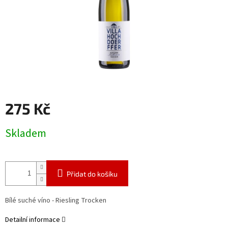
275 Kč
Měrná
Skladem
cena:
Přidat do košíku
Bílé suché víno - Riesling Trocken
Detailní informace