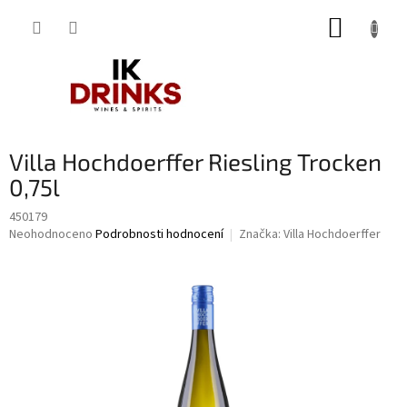
Přejít
NÁKUP
na
obsah
KOŠÍK
Villa Hochdoerffer Riesling Trocken
0,75l
450179
Průměrné
Neohodnoceno
Podrobnosti hodnocení
Značka:
Villa Hochdoerffer
hodnocení
produktu
je
0,0
z
5
hvězdiček.