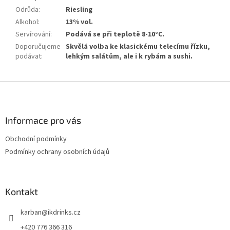
Odrůda
:
Riesling
Alkohol
:
13% vol.
Servírování
:
Podává se při teplotě 8-10°C.
Doporučujeme
Skvělá volba ke klasickému telecímu řízku,
podávat
:
lehkým salátům, ale i k rybám a sushi.
Z
á
p
a
Informace pro vás
t
Obchodní podmínky
í
Podmínky ochrany osobních údajů
Kontakt
karban
@
ikdrinks.cz
+420 776 366 316