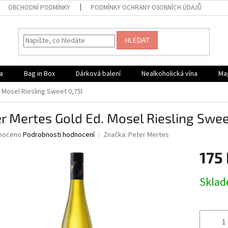
OBCHODNÍ PODMÍNKY
PODMÍNKY OCHRANY OSOBNÍCH ÚDAJŮ
HLEDAT
a
Bag in Box
Dárková balení
Nealkoholická vína
Ma
 Mosel Riesling Sweet 0,75l
r Mertes Gold Ed. Mosel Riesling Swee
né
noceno
Podrobnosti hodnocení
Značka:
Peter Mertes
ní
175
u
Měrná
Skla
cena:
ek.