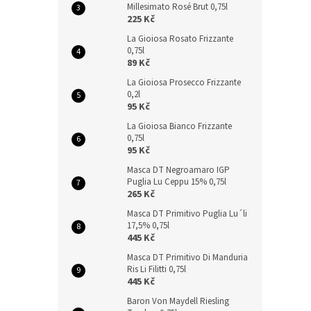
Millesimato Rosé Brut 0,75l
225 Kč
La Gioiosa Rosato Frizzante
0,75l
89 Kč
La Gioiosa Prosecco Frizzante
0,2l
95 Kč
La Gioiosa Bianco Frizzante
0,75l
95 Kč
Masca DT Negroamaro IGP
Puglia Lu Ceppu 15% 0,75l
265 Kč
Masca DT Primitivo Puglia Lu´li
17,5% 0,75l
445 Kč
Masca DT Primitivo Di Manduria
Ris Li Filitti 0,75l
445 Kč
Baron Von Maydell Riesling