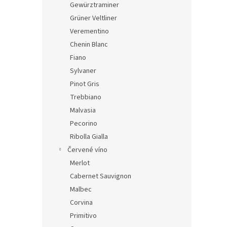
Gewürztraminer
Grüner Veltliner
Verementino
Chenin Blanc
Fiano
Sylvaner
Pinot Gris
Trebbiano
Malvasia
Pecorino
Ribolla Gialla
Červené víno
Merlot
Cabernet Sauvignon
Malbec
Corvina
Primitivo