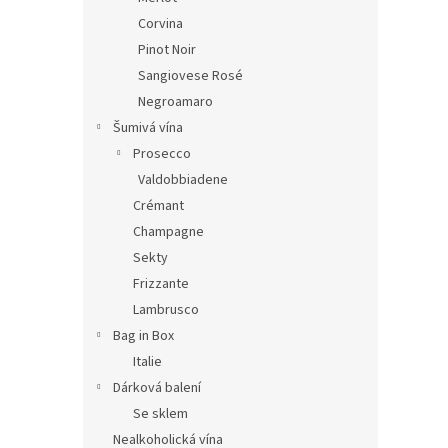
Corvina
Pinot Noir
Sangiovese Rosé
Negroamaro
Šumivá vína
Prosecco
Valdobbiadene
Crémant
Champagne
Sekty
Frizzante
Lambrusco
Bag in Box
Italie
Dárková balení
Se sklem
Nealkoholická vína