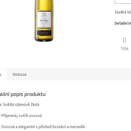
Sladké bí
Detailní 
TISK
s
Diskuze
ailní popis produktu
a: Světlá slámově žlutá
: Příjemná, svěží ovocná
: Ovocná a elegantní s příchutí broskví a meruněk