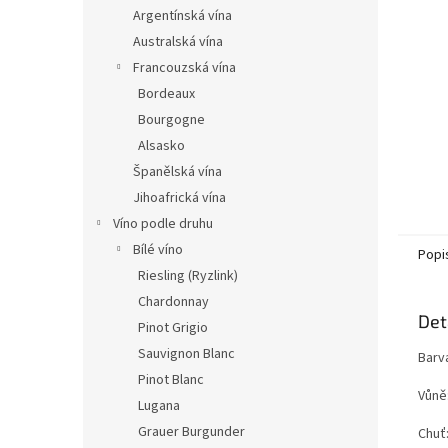
n
Argentínská vína
e
Australská vína
l
Francouzská vína
Bordeaux
Bourgogne
Alsasko
Španělská vína
Jihoafrická vína
Víno podle druhu
Bílé víno
Popi
Riesling (Ryzlink)
Chardonnay
Det
Pinot Grigio
Sauvignon Blanc
Barv
Pinot Blanc
Vůně
Lugana
Grauer Burgunder
Chuť