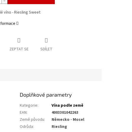
lé víno - Riesling Sweet
informace
ZEPTAT SE
SDÍLET
Doplňkové parametry
Kategorie
:
Vína podle země
EAN
:
4003301042263
Země původu
:
Německo - Mosel
Odrůda
:
Riesling