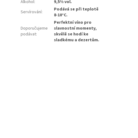
Alkohol
:
9,5% vol.
Podává se při teplotě
Servírování
:
8-10°C.
Perfektní víno pro
Doporučujeme
slavnostní momenty,
podávat
:
skvělě se hodí ke
sladkému a dezertům.