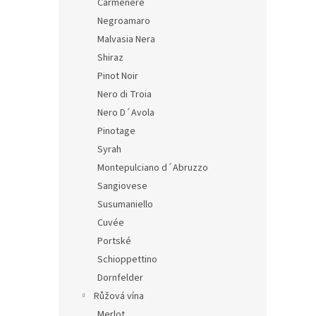
Carmenere
Negroamaro
Malvasia Nera
Shiraz
Pinot Noir
Nero di Troia
Nero D´Avola
Pinotage
Syrah
Montepulciano d´Abruzzo
Sangiovese
Susumaniello
Cuvée
Portské
Schioppettino
Dornfelder
Růžová vína
Merlot