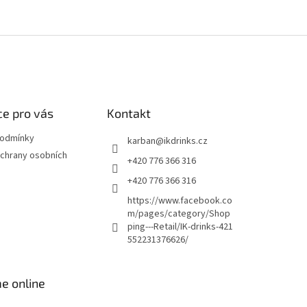
e pro vás
Kontakt
podmínky
karban
@
ikdrinks.cz
chrany osobních
+420 776 366 316
+420 776 366 316
https://www.facebook.co
m/pages/category/Shop
ping---Retail/IK-drinks-421
552231376626/
e online