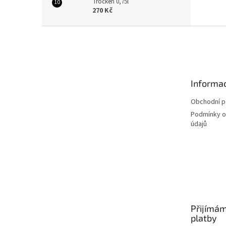
Trocken 0,75l
270 Kč
Z
á
p
a
t
Informac
í
Obchodní 
Podmínky o
údajů
Přijímám
platby