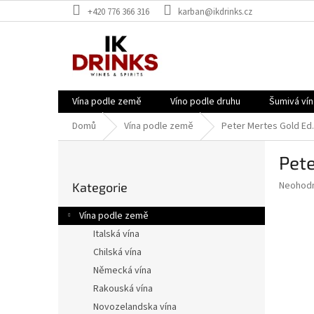
Přejít
+420 776 366 316
karban@ikdrinks.cz
na
obsah
Vína podle země
Víno podle druhu
Šumivá vín
Domů
Vína podle země
Peter Mertes Gold Ed.
P
Pete
o
Přeskočit
s
Průměr
Neohod
Kategorie
kategorie
t
hodnoce
r
produkt
Vína podle země
a
je
Italská vína
0,0
n
z
Chilská vína
n
5
í
Německá vína
hvězdič
p
Rakouská vína
a
Novozelandska vína