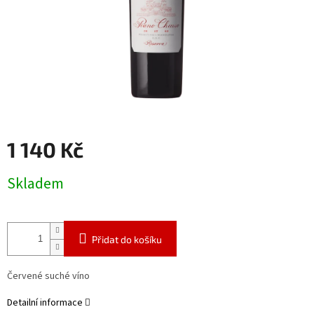
1 140 Kč
Měrná
Skladem
cena:
Přidat do košíku
Červené suché víno
Detailní informace