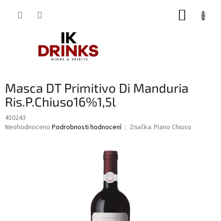
Přejít
NÁKUP
na
obsah
KOŠÍK
Masca DT Primitivo Di Manduria
Ris.P.Chiuso16%1,5l
450243
Průměrné
Neohodnoceno
Podrobnosti hodnocení
Značka:
Piano Chiuso
hodnocení
produktu
je
0,0
z
5
hvězdiček.