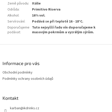
Země původu
:
Itálie
Odrůda
:
Primitivo Riserva
Alkohol
:
16% vol.
Servírování
:
Podává se při teplotě 16 - 18°C.
Doporučujeme
Tuto nejvyšší řadu vín doporučujeme k
podávat
:
masovým pokrmům a vyzrálým sýrům.
Z
á
p
a
Informace pro vás
t
Obchodní podmínky
í
Podmínky ochrany osobních údajů
Kontakt
karban
@
ikdrinks.cz