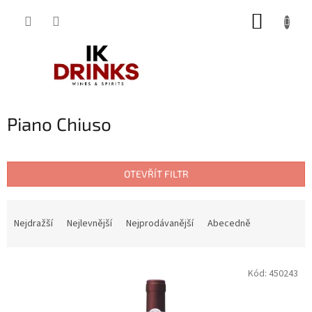
Přejít
NÁKUP
na
obsah
KOŠÍK
Piano Chiuso
OTEVŘÍT FILTR
Ř
a
Nejdražší
Nejlevnější
Nejprodávanější
Abecedně
z
e
V
n
Kód:
450243
ý
í
p
p