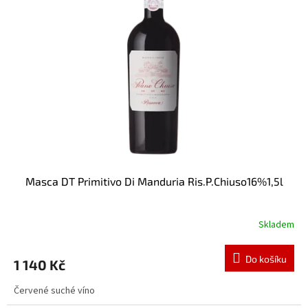
i
r
s
o
p
d
r
u
o
k
d
t
u
ů
k
t
ů
Masca DT Primitivo Di Manduria Ris.P.Chiuso16%1,5l
Skladem
Do košíku
1 140 Kč
Červené suché víno