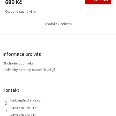
690 Kč
Červené suché víno
2
položek celkem
O
v
l
Z
á
á
d
p
a
a
Informace pro vás
c
t
í
Obchodní podmínky
í
p
Podmínky ochrany osobních údajů
r
v
k
y
Kontakt
v
ý
p
karban
@
ikdrinks.cz
i
+420 776 366 316
s
u
+420 776 366 316