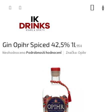
Přejít
NÁKUP
na
obsah
KOŠÍK
Gin Opihr Spiced 42,5% 1l
954
Průměrné
Neohodnoceno
Podrobnosti hodnocení
Značka:
Opihr
hodnocení
produktu
je
0,0
z
5
hvězdiček.