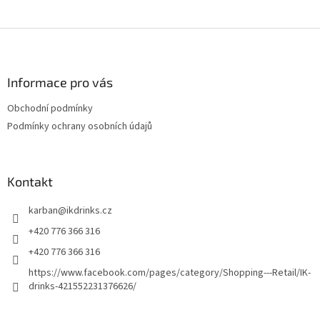
Z
á
p
a
Informace pro vás
t
Obchodní podmínky
í
Podmínky ochrany osobních údajů
Kontakt
karban
@
ikdrinks.cz
+420 776 366 316
+420 776 366 316
https://www.facebook.com/pages/category/Shopping---Retail/IK-
drinks-421552231376626/