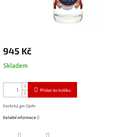
945 Kč
Měrná
Skladem
cena:
Přidat do košíku
Exotický gin Opihr
Detailní informace