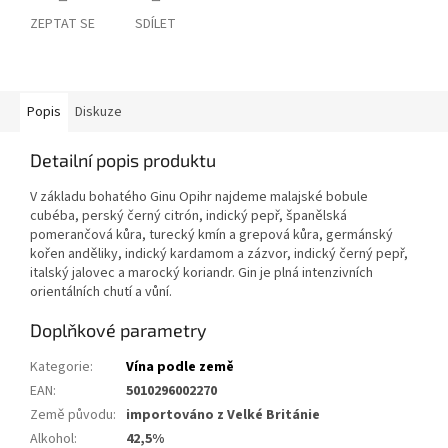
ZEPTAT SE
SDÍLET
Popis
Diskuze
Detailní popis produktu
V základu bohatého Ginu Opihr najdeme malajské bobule
cubéba, perský černý citrón, indický pepř, španělská
pomerančová kůra, turecký kmín a grepová kůra, germánský
kořen anděliky, indický kardamom a zázvor, indický černý pepř,
italský jalovec a marocký koriandr. Gin je plná intenzivních
orientálních chutí a vůní.
Doplňkové parametry
Kategorie
:
Vína podle země
EAN
:
5010296002270
Země původu
:
importováno z Velké Británie
Alkohol
:
42,5%