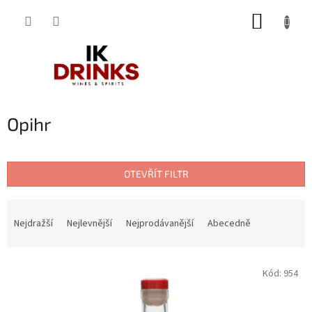
Přejít
NÁKUP
na
obsah
KOŠÍK
Opihr
OTEVŘÍT FILTR
Ř
a
Nejdražší
Nejlevnější
Nejprodávanější
Abecedně
z
e
V
n
Kód:
954
ý
í
p
p