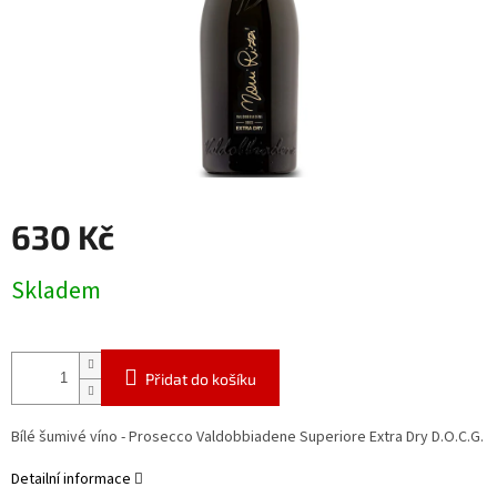
630 Kč
Měrná
Skladem
cena:
Přidat do košíku
Bílé šumivé víno - Prosecco
Valdobbiadene Superiore Extra Dry D.O.C.G.
Detailní informace