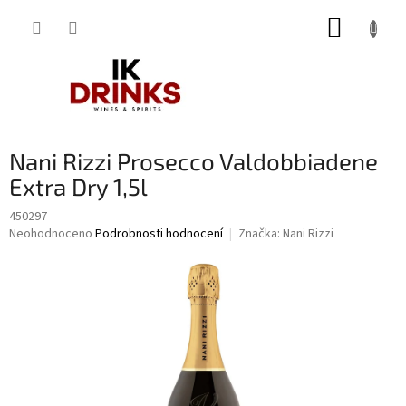
Přejít
NÁKUP
na
obsah
KOŠÍK
Nani Rizzi Prosecco Valdobbiadene
Extra Dry 1,5l
450297
Průměrné
Neohodnoceno
Podrobnosti hodnocení
Značka:
Nani Rizzi
hodnocení
produktu
je
0,0
z
5
hvězdiček.