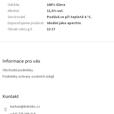
Odrůda
:
100% Glera
Alkohol
:
11,5% vol.
Servírování
:
Podává se při teplotě 6 °C.
Doporučujeme podávat
:
Ideální jako aperitiv.
Obsah cukru g/l
:
12-17
Z
á
p
a
Informace pro vás
t
Obchodní podmínky
í
Podmínky ochrany osobních údajů
Kontakt
karban
@
ikdrinks.cz