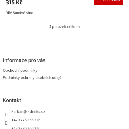
315 Kč
Bílé šumivé víno
2
položek celkem
O
v
l
Z
á
á
d
p
a
a
Informace pro vás
c
t
í
Obchodní podmínky
í
p
Podmínky ochrany osobních údajů
r
v
k
y
Kontakt
v
ý
p
karban
@
ikdrinks.cz
i
+420 776 366 316
s
u
+420 776 366 316