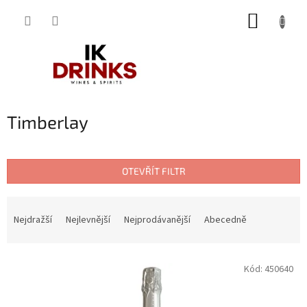
Přejít
NÁKUP
na
obsah
KOŠÍK
Timberlay
OTEVŘÍT FILTR
Ř
a
Nejdražší
Nejlevnější
Nejprodávanější
Abecedně
z
e
V
n
Kód:
450640
ý
í
p
p