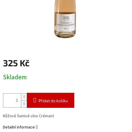
325 Kč
Měrná
Skladem
cena:
Přidat do košíku
Růžové šumivé víno Crémant
Detailní informace