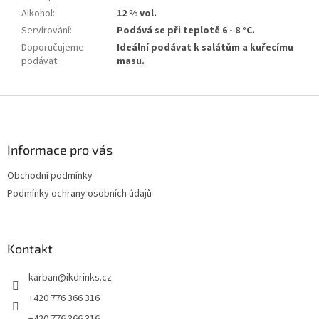
Alkohol
:
12 % vol.
Servírování
:
Podává se při teplotě 6 - 8 °C.
Doporučujeme
Ideální podávat k salátům a kuřecímu
podávat
:
masu.
Z
á
p
a
Informace pro vás
t
Obchodní podmínky
í
Podmínky ochrany osobních údajů
Kontakt
karban
@
ikdrinks.cz
+420 776 366 316