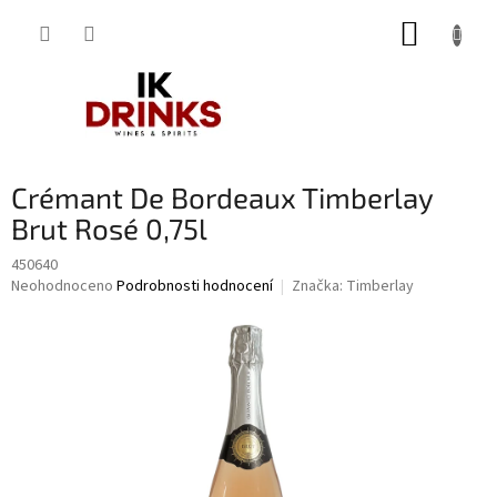
Přejít
NÁKUP
na
obsah
KOŠÍK
Crémant De Bordeaux Timberlay
Brut Rosé 0,75l
450640
Průměrné
Neohodnoceno
Podrobnosti hodnocení
Značka:
Timberlay
hodnocení
produktu
je
0,0
z
5
hvězdiček.