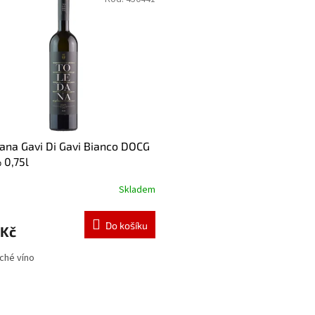
ana Gavi Di Gavi Bianco DOCG
 0,75l
Skladem
Do košíku
 Kč
uché víno
O
v