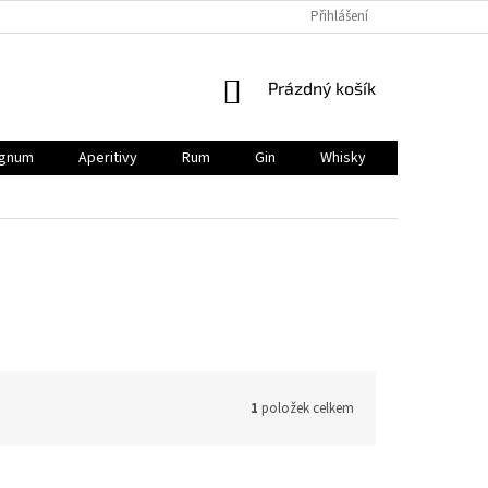
Přihlášení
NÁKUPNÍ
Prázdný košík
KOŠÍK
gnum
Aperitivy
Rum
Gin
Whisky
BIO
V
1
položek celkem