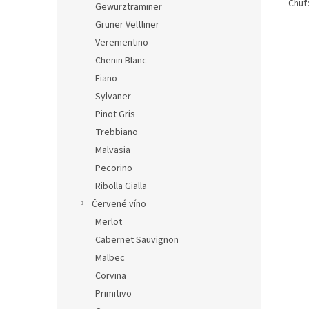
Chuť:
Gewürztraminer
Grüner Veltliner
Verementino
Chenin Blanc
Fiano
Sylvaner
Pinot Gris
Trebbiano
Malvasia
Pecorino
Ribolla Gialla
Červené víno
Merlot
Cabernet Sauvignon
Malbec
Corvina
Primitivo