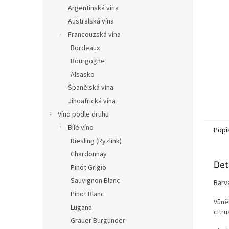
n
Argentínská vína
e
Australská vína
l
Francouzská vína
Bordeaux
Bourgogne
Alsasko
Španělská vína
Jihoafrická vína
Víno podle druhu
Bílé víno
Popi
Riesling (Ryzlink)
Chardonnay
Det
Pinot Grigio
Sauvignon Blanc
Barva
Pinot Blanc
Vůně
Lugana
citru
Grauer Burgunder