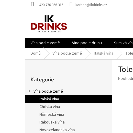
Přejít
+420 776 366 316
karban@ikdrinks.cz
na
obsah
Vína podle země
Víno podle druhu
Šumivá vín
Domů
Vína podle země
Italská vína
Tole
P
Tole
o
Přeskočit
s
Průměr
Neohod
Kategorie
kategorie
t
hodnoce
r
produkt
Vína podle země
a
je
Italská vína
0,0
n
z
Chilská vína
n
5
í
Německá vína
hvězdič
p
Rakouská vína
a
Novozelandska vína