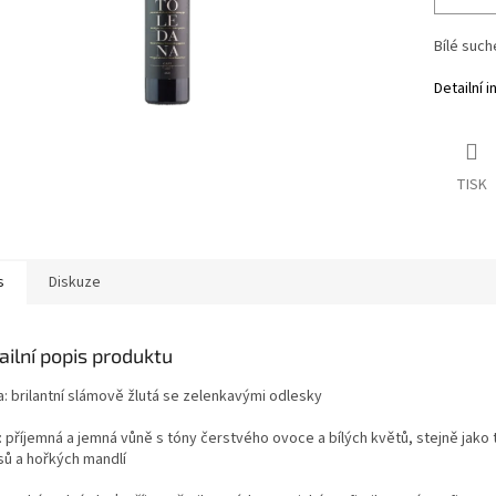
Bílé such
Detailní 
TISK
s
Diskuze
ailní popis produktu
: b
rilantní slámově žlutá se zelenkavými odlesky
: p
říjemná a jemná vůně s tóny čerstvého ovoce a bílých květů, stejně jako 
sů a hořkých mandlí