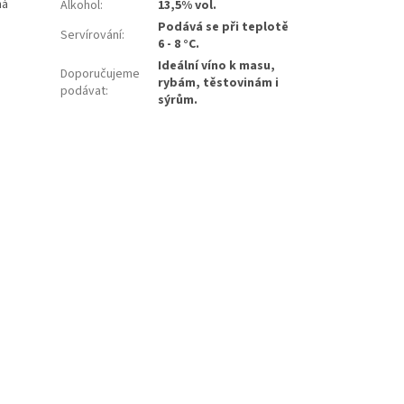
ná
Alkohol
:
13,5% vol.
Podává se při teplotě
Servírování
:
6 - 8 °C.
Ideální víno k masu,
Doporučujeme
rybám, těstovinám i
podávat
:
sýrům.