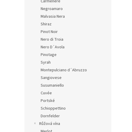
Carmenere
Negroamaro
Malvasia Nera
Shiraz
Pinot Noir
Nero di Troia
Nero D´Avola
Pinotage
Syrah
Montepulciano d´Abruzzo
Sangiovese
Susumaniello
Cuvée
Portské
Schioppettino
Dornfelder
Růžová vína
Merlot