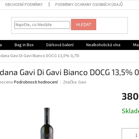
OBCHODNÍ PODMÍNKY
PODMÍNKY OCHRANY OSOBNÍCH ÚDAJŮ
HLEDAT
a
Bag in Box
Dárková balení
Nealkoholická vína
Ma
dana Gavi Di Gavi Bianco DOCG 13,5% 0,75l
dana Gavi Di Gavi Bianco DOCG 13,5% 0
né
noceno
Podrobnosti hodnocení
Značka:
Gavi
ní
380
u
Měrná
Skla
cena:
ek.