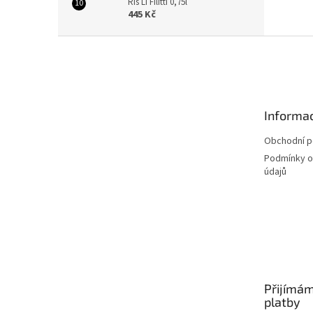
Ris Li Filitti 0,75l
445 Kč
Z
á
p
a
t
Informac
í
Obchodní 
Podmínky o
údajů
Přijímám
platby