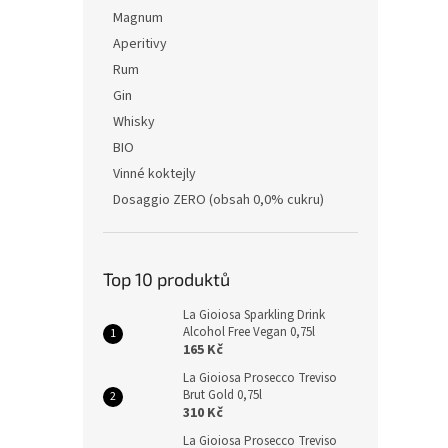
Magnum
Aperitivy
Rum
Gin
Whisky
BIO
Vinné koktejly
Dosaggio ZERO (obsah 0,0% cukru)
Top 10 produktů
La Gioiosa Sparkling Drink
Alcohol Free Vegan 0,75l
165 Kč
La Gioiosa Prosecco Treviso
Brut Gold 0,75l
310 Kč
La Gioiosa Prosecco Treviso