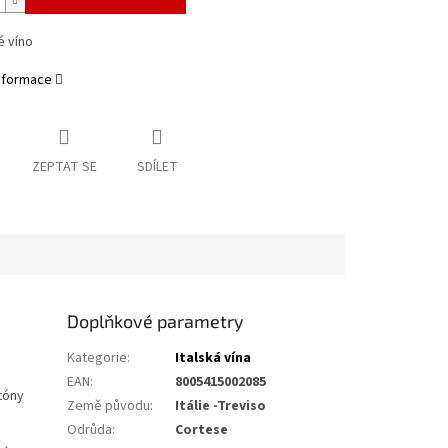
é víno
informace
ZEPTAT SE
SDÍLET
Doplňkové parametry
Kategorie
:
Italská vína
EAN
:
8005415002085
tóny
Země původu
:
Itálie -Treviso
Odrůda
:
Cortese