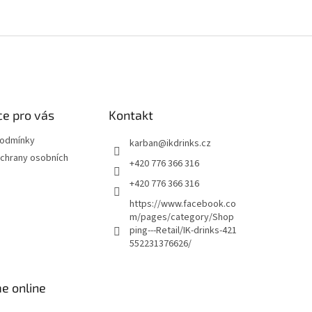
e pro vás
Kontakt
podmínky
karban
@
ikdrinks.cz
chrany osobních
+420 776 366 316
+420 776 366 316
https://www.facebook.co
m/pages/category/Shop
ping---Retail/IK-drinks-421
552231376626/
e online