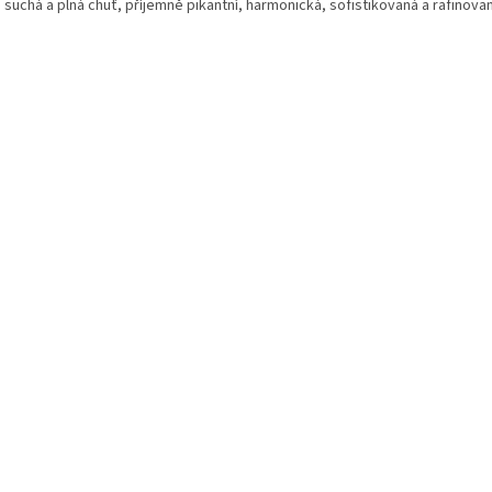
 s
uchá a plná chuť, příjemně pikantní, harmonická, sofistikovaná a rafinova