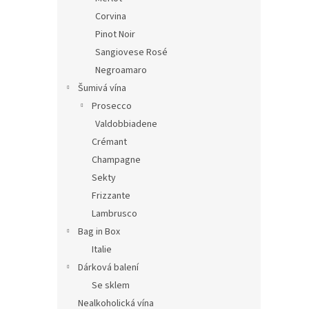
Corvina
Pinot Noir
Sangiovese Rosé
Negroamaro
Šumivá vína
Prosecco
Valdobbiadene
Crémant
Champagne
Sekty
Frizzante
Lambrusco
Bag in Box
Italie
Dárková balení
Se sklem
Nealkoholická vína