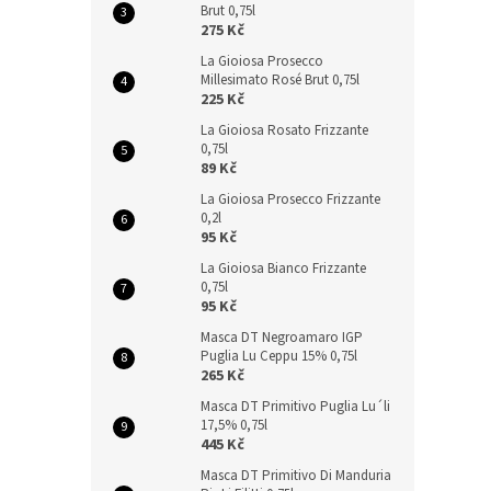
Brut 0,75l
275 Kč
La Gioiosa Prosecco
Millesimato Rosé Brut 0,75l
225 Kč
La Gioiosa Rosato Frizzante
0,75l
89 Kč
La Gioiosa Prosecco Frizzante
0,2l
95 Kč
La Gioiosa Bianco Frizzante
0,75l
95 Kč
Masca DT Negroamaro IGP
Puglia Lu Ceppu 15% 0,75l
265 Kč
Masca DT Primitivo Puglia Lu´li
17,5% 0,75l
445 Kč
Masca DT Primitivo Di Manduria