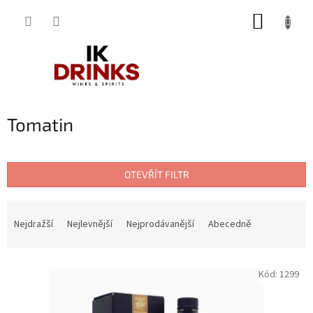
Přejít
NÁKUP
na
obsah
KOŠÍK
Tomatin
OTEVŘÍT FILTR
Ř
a
Nejdražší
Nejlevnější
Nejprodávanější
Abecedně
z
e
V
n
Kód:
1299
ý
í
p
p