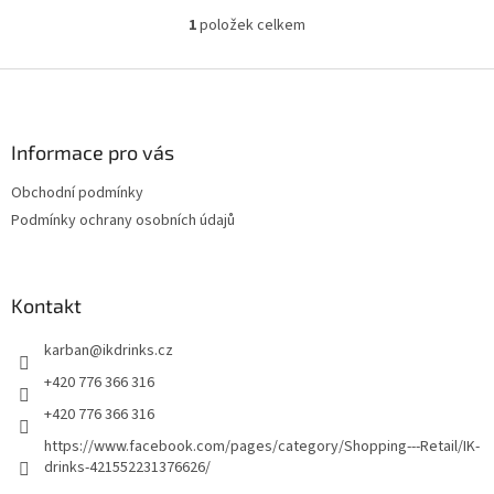
1
položek celkem
O
v
l
Z
á
á
d
p
a
a
Informace pro vás
c
t
í
Obchodní podmínky
í
p
Podmínky ochrany osobních údajů
r
v
k
y
Kontakt
v
ý
p
karban
@
ikdrinks.cz
i
+420 776 366 316
s
u
+420 776 366 316
https://www.facebook.com/pages/category/Shopping---Retail/IK-
drinks-421552231376626/