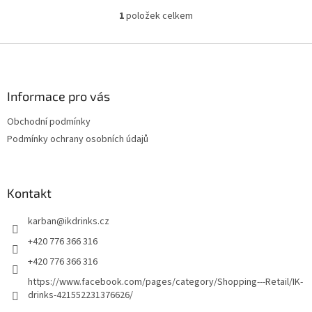
1
položek celkem
O
v
l
Z
á
á
d
p
a
a
Informace pro vás
c
t
í
Obchodní podmínky
í
p
Podmínky ochrany osobních údajů
r
v
k
y
Kontakt
v
ý
p
karban
@
ikdrinks.cz
i
+420 776 366 316
s
u
+420 776 366 316
https://www.facebook.com/pages/category/Shopping---Retail/IK-
drinks-421552231376626/