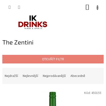
Přejít
NÁKUP
na
obsah
KOŠÍK
The Zentini
OTEVŘÍT FILTR
Ř
a
Nejdražší
Nejlevnější
Nejprodávanější
Abecedně
z
e
V
n
Kód:
450155
ý
í
p
p