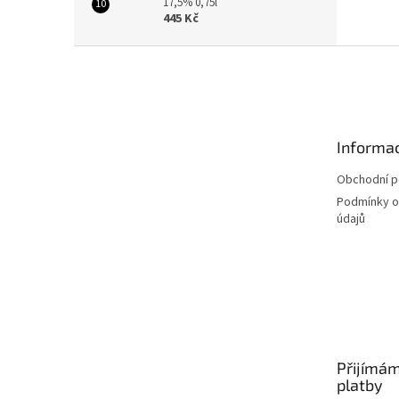
17,5% 0,75l
445 Kč
Z
á
p
a
t
Informac
í
Obchodní 
Podmínky o
údajů
Přijímám
platby