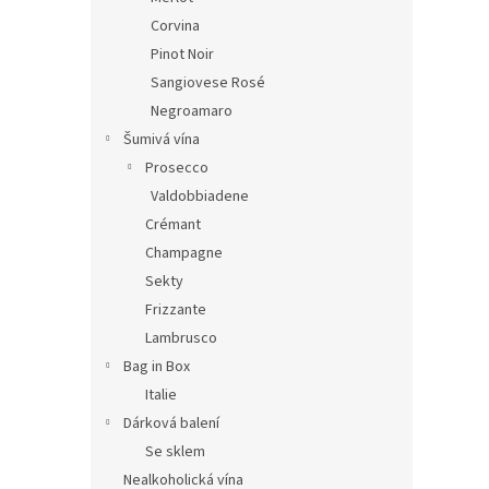
Corvina
Pinot Noir
Sangiovese Rosé
Negroamaro
Šumivá vína
Prosecco
Valdobbiadene
Crémant
Champagne
Sekty
Frizzante
Lambrusco
Bag in Box
Italie
Dárková balení
Se sklem
Nealkoholická vína