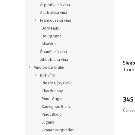
n
ý
í
Argentínská vína
e
p
p
Australská vína
l
i
r
Francouzská vína
s
o
Bordeaux
p
d
Bourgogne
r
u
o
k
Alsasko
d
t
Španělská vína
u
ů
Jihoafrická vína
Siegb
k
Víno podle druhu
Trock
t
Bílé víno
ů
Riesling (Ryzlink)
Chardonnay
345
Pinot Grigio
Sauvignon Blanc
Červen
Pinot Blanc
Lugana
Grauer Burgunder