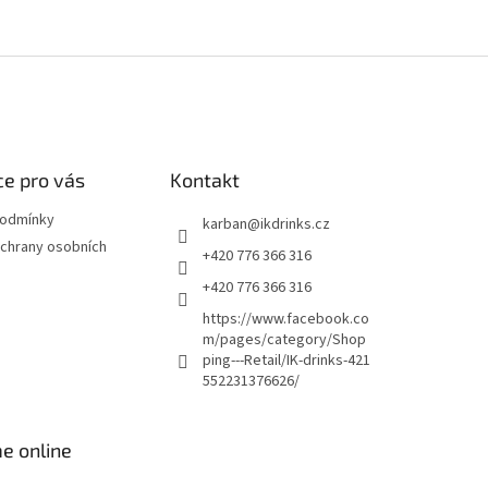
e pro vás
Kontakt
podmínky
karban
@
ikdrinks.cz
chrany osobních
+420 776 366 316
+420 776 366 316
https://www.facebook.co
m/pages/category/Shop
ping---Retail/IK-drinks-421
552231376626/
e online