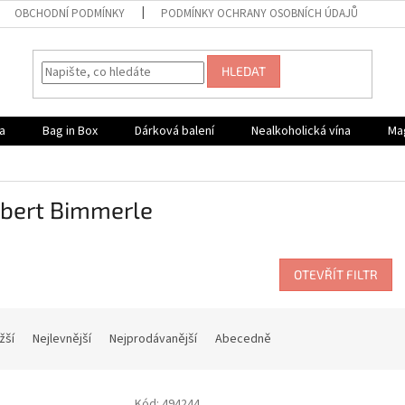
OBCHODNÍ PODMÍNKY
PODMÍNKY OCHRANY OSOBNÍCH ÚDAJŮ
HLEDAT
a
Bag in Box
Dárková balení
Nealkoholická vína
Ma
gbert Bimmerle
OTEVŘÍT FILTR
žší
Nejlevnější
Nejprodávanější
Abecedně
Kód:
494244