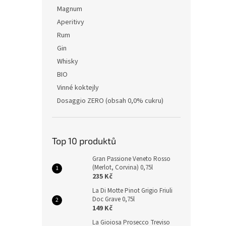
Magnum
Aperitivy
Rum
Gin
Whisky
BIO
Vinné koktejly
Dosaggio ZERO (obsah 0,0% cukru)
Top 10 produktů
Gran Passione Veneto Rosso
(Merlot, Corvina) 0,75l
235 Kč
La Di Motte Pinot Grigio Friuli
Doc Grave 0,75l
149 Kč
La Gioiosa Prosecco Treviso