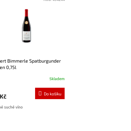
ert Bimmerle Spatburgunder
en 0,75l
Skladem
Do košíku
 Kč
é suché víno
O
v