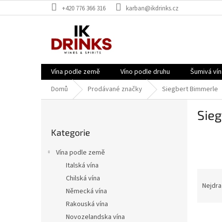
Přejít
+420 776 366 316
karban@ikdrinks.cz
na
obsah
Vína podle země
Víno podle druhu
Šumivá vín
Domů
Prodávané značky
Siegbert Bimmerle
P
Sie
o
Přeskočit
s
Kategorie
kategorie
t
r
Vína podle země
a
Italská vína
n
Ř
Chilská vína
n
a
Nejdra
í
Německá vína
z
p
Rakouská vína
e
a
V
n
Novozelandska vína