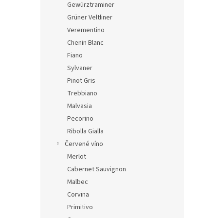
Gewürztraminer
Grüner Veltliner
Verementino
Chenin Blanc
Fiano
Sylvaner
Pinot Gris
Trebbiano
Malvasia
Pecorino
Ribolla Gialla
Červené víno
Merlot
Cabernet Sauvignon
Malbec
Corvina
Primitivo