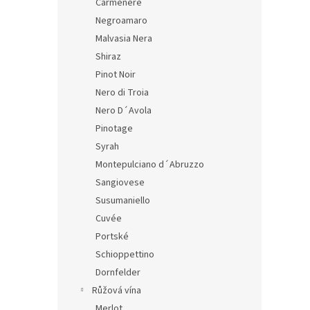
Carmenere
Negroamaro
Malvasia Nera
Shiraz
Pinot Noir
Nero di Troia
Nero D´Avola
Pinotage
Syrah
Montepulciano d´Abruzzo
Sangiovese
Susumaniello
Cuvée
Portské
Schioppettino
Dornfelder
Růžová vína
Merlot