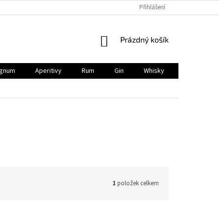
Přihlášení
NÁKUPNÍ
Prázdný košík
KOŠÍK
gnum
Aperitivy
Rum
Gin
Whisky
BIO
V
1
položek celkem