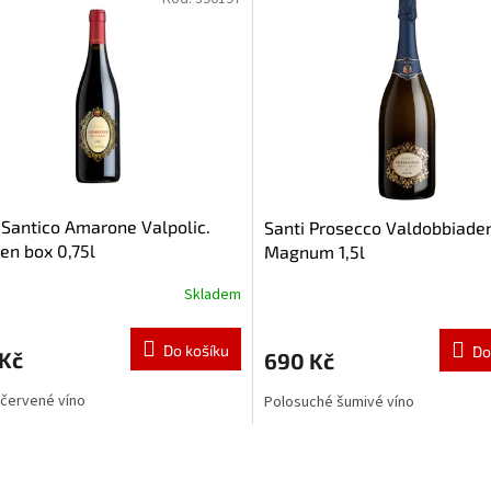
 Santico Amarone Valpolic.
Santi Prosecco Valdobbiade
n box 0,75l
Magnum 1,5l
Skladem
Do košíku
Do
 Kč
690 Kč
červené víno
Polosuché šumivé víno
O
v