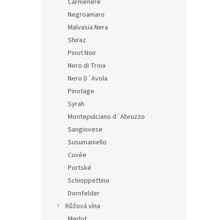
Carmenere
Negroamaro
Malvasia Nera
Shiraz
Pinot Noir
Nero di Troia
Nero D´Avola
Pinotage
Syrah
Montepulciano d´Abruzzo
Sangiovese
Susumaniello
Cuvée
Portské
Schioppettino
Dornfelder
Růžová vína
Merlot