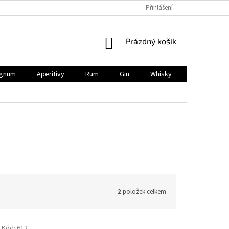
Přihlášení
NÁKUPNÍ
Prázdný košík
KOŠÍK
gnum
Aperitivy
Rum
Gin
Whisky
BIO
V
2
položek celkem
Kód:
612