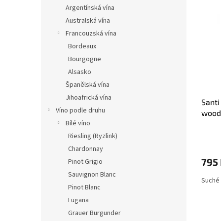
n
ý
í
Argentínská vína
e
p
p
Australská vína
l
i
r
Francouzská vína
s
o
Bordeaux
p
d
Bourgogne
r
u
o
k
Alsasko
d
t
Španělská vína
u
ů
Jihoafrická vína
Santi
k
Víno podle druhu
woode
t
Bílé víno
ů
Riesling (Ryzlink)
Chardonnay
795
Pinot Grigio
Sauvignon Blanc
Suché 
Pinot Blanc
Lugana
Grauer Burgunder