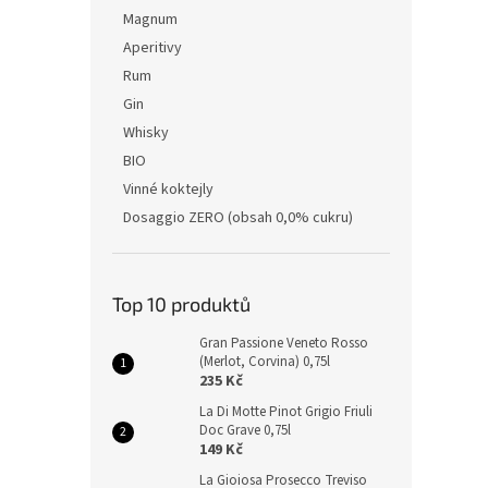
Magnum
Aperitivy
Rum
Gin
Whisky
BIO
Vinné koktejly
Dosaggio ZERO (obsah 0,0% cukru)
Top 10 produktů
Gran Passione Veneto Rosso
(Merlot, Corvina) 0,75l
235 Kč
La Di Motte Pinot Grigio Friuli
Doc Grave 0,75l
149 Kč
La Gioiosa Prosecco Treviso