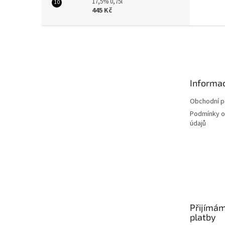
17,5% 0,75l
445 Kč
Z
á
p
a
t
Informac
í
Obchodní 
Podmínky o
údajů
Přijímám
platby