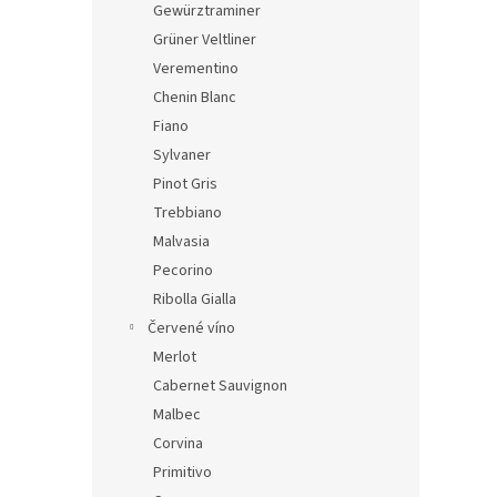
Gewürztraminer
Grüner Veltliner
Verementino
Chenin Blanc
Fiano
Sylvaner
Pinot Gris
Trebbiano
Malvasia
Pecorino
Ribolla Gialla
Červené víno
Merlot
Cabernet Sauvignon
Malbec
Corvina
Primitivo