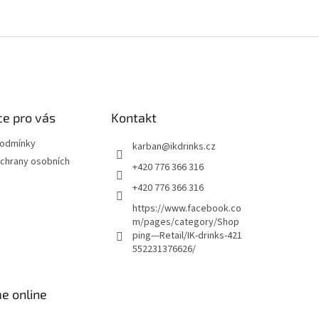
e pro vás
Kontakt
podmínky
karban
@
ikdrinks.cz
chrany osobních
+420 776 366 316
+420 776 366 316
https://www.facebook.co
m/pages/category/Shop
ping---Retail/IK-drinks-421
552231376626/
e online