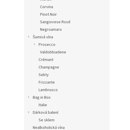
Corvina
Pinot Noir
Sangiovese Rosé
Negroamaro
Šumivá vína
Prosecco
Valdobbiadene
Crémant
Champagne
Sekty
Frizzante
Lambrusco
Bag in Box
Italie
Dárková balení
Se sklem
Nealkoholická vína