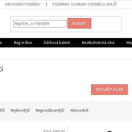
OBCHODNÍ PODMÍNKY
PODMÍNKY OCHRANY OSOBNÍCH ÚDAJŮ
HLEDAT
a
Bag in Box
Dárková balení
Nealkoholická vína
Ma
i
OTEVŘÍT FILTR
žší
Nejlevnější
Nejprodávanější
Abecedně
Kód:
390197