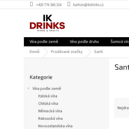
Přejít
+420 776 366 316
karban@ikdrinks.cz
na
obsah
Vína podle země
Víno podle druhu
Šumivá vín
Domů
Prodávané značky
Santi
P
Sant
o
Přeskočit
s
Kategorie
kategorie
t
r
Vína podle země
a
Italská vína
n
Ř
Chilská vína
n
a
Nejdra
í
Německá vína
z
p
Rakouská vína
e
a
V
n
Novozelandska vína