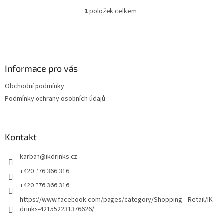
1
položek celkem
O
v
l
Z
á
á
d
p
a
a
Informace pro vás
c
t
í
Obchodní podmínky
í
p
Podmínky ochrany osobních údajů
r
v
k
y
Kontakt
v
ý
p
karban
@
ikdrinks.cz
i
+420 776 366 316
s
u
+420 776 366 316
https://www.facebook.com/pages/category/Shopping---Retail/IK-
drinks-421552231376626/