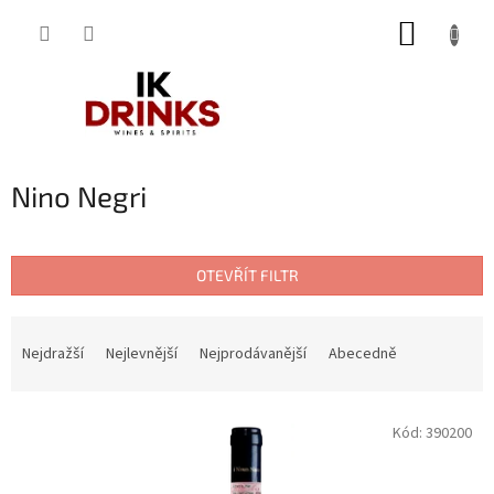
Přejít
NÁKUP
na
obsah
KOŠÍK
Nino Negri
OTEVŘÍT FILTR
Ř
a
Nejdražší
Nejlevnější
Nejprodávanější
Abecedně
z
e
V
n
Kód:
390200
ý
í
p
p