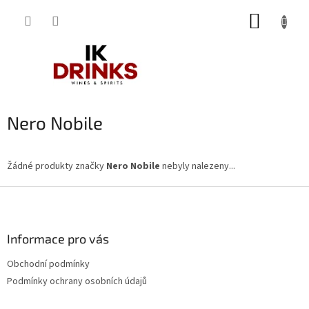
Přejít
NÁKUP
na
obsah
KOŠÍK
Nero Nobile
Žádné produkty značky
Nero Nobile
nebyly nalezeny...
Z
á
p
a
Informace pro vás
t
Obchodní podmínky
í
Podmínky ochrany osobních údajů