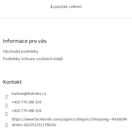
1
položek celkem
O
v
l
Z
á
á
d
p
a
a
Informace pro vás
c
t
í
Obchodní podmínky
í
p
Podmínky ochrany osobních údajů
r
v
k
y
Kontakt
v
ý
p
karban
@
ikdrinks.cz
i
+420 776 366 316
s
u
+420 776 366 316
https://www.facebook.com/pages/category/Shopping---Retail/IK-
drinks-421552231376626/