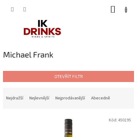
Přejít
NÁKUP
na
obsah
KOŠÍK
Michael Frank
OTEVŘÍT FILTR
Ř
a
Nejdražší
Nejlevnější
Nejprodávanější
Abecedně
z
e
V
n
Kód:
450195
ý
í
p
p