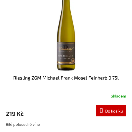
i
r
s
o
p
d
r
u
o
k
d
t
u
ů
k
t
ů
Riesling ZGM Michael Frank Mosel Feinherb 0,75l
Skladem
Do košíku
219 Kč
Bílé polosuché víno