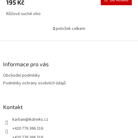
195 Kč
Růžové suché víno
2
položek celkem
O
v
l
Z
á
á
d
p
a
a
Informace pro vás
c
t
í
Obchodní podmínky
í
p
Podmínky ochrany osobních údajů
r
v
k
y
Kontakt
v
ý
p
karban
@
ikdrinks.cz
i
+420 776 366 316
s
u
+420 776 366 316