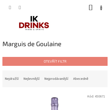
Přejít
NÁKUP
na
obsah
KOŠÍK
Marguis de Goulaine
OTEVŘÍT FILTR
Ř
a
Nejdražší
Nejlevnější
Nejprodávanější
Abecedně
z
e
V
n
Kód:
450671
ý
í
p
p