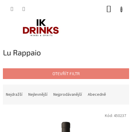
Přejít
NÁKUP
na
obsah
KOŠÍK
Lu Rappaio
OTEVŘÍT FILTR
Ř
a
Nejdražší
Nejlevnější
Nejprodávanější
Abecedně
z
e
V
n
Kód:
450237
ý
í
p
p