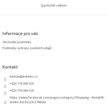
1
položek celkem
O
v
l
Z
á
á
d
p
a
a
Informace pro vás
c
t
í
Obchodní podmínky
í
p
Podmínky ochrany osobních údajů
r
v
k
y
Kontakt
v
ý
p
karban
@
ikdrinks.cz
i
+420 776 366 316
s
u
+420 776 366 316
https://www.facebook.com/pages/category/Shopping---Retail/IK-
drinks-421552231376626/