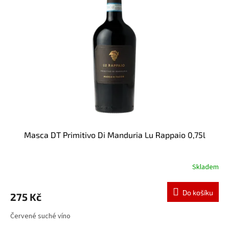
i
r
s
o
p
d
r
u
o
k
d
t
u
ů
k
t
ů
Masca DT Primitivo Di Manduria Lu Rappaio 0,75l
Skladem
Do košíku
275 Kč
Červené suché víno