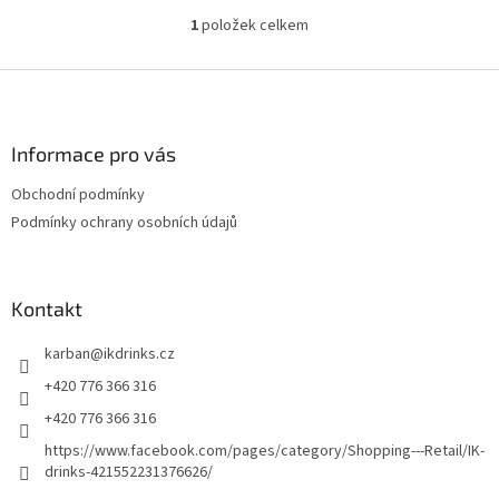
1
položek celkem
O
v
l
Z
á
á
d
p
a
a
Informace pro vás
c
t
í
Obchodní podmínky
í
p
Podmínky ochrany osobních údajů
r
v
k
y
Kontakt
v
ý
p
karban
@
ikdrinks.cz
i
+420 776 366 316
s
u
+420 776 366 316
https://www.facebook.com/pages/category/Shopping---Retail/IK-
drinks-421552231376626/