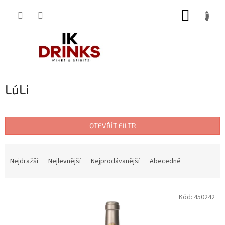
Přejít
NÁKUP
na
obsah
KOŠÍK
Lu´Li
OTEVŘÍT FILTR
Ř
a
Nejdražší
Nejlevnější
Nejprodávanější
Abecedně
z
e
V
n
Kód:
450242
ý
í
p
p