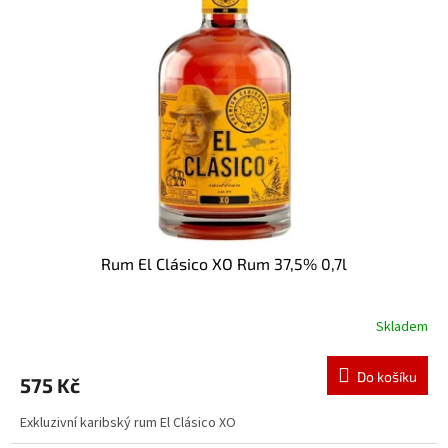
i
r
s
o
p
d
r
u
o
k
d
t
u
ů
k
t
ů
Rum El Clásico XO Rum 37,5% 0,7l
Skladem
Do košíku
575 Kč
Exkluzivní karibský rum El Clásico XO