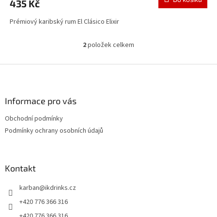
435 Kč
Prémiový karibský rum El Clásico Elixir
2
položek celkem
O
v
l
Z
á
á
d
p
a
a
Informace pro vás
c
t
í
Obchodní podmínky
í
p
Podmínky ochrany osobních údajů
r
v
k
y
Kontakt
v
ý
p
karban
@
ikdrinks.cz
i
+420 776 366 316
s
u
+420 776 366 316