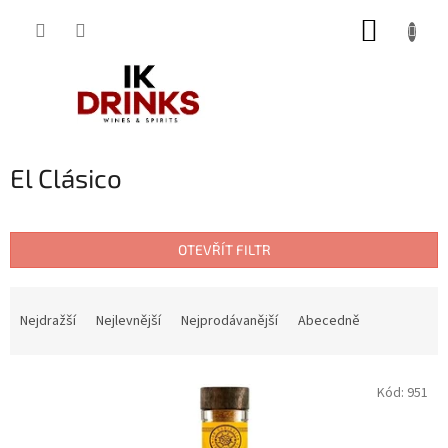
Přejít
NÁKUP
na
obsah
KOŠÍK
El Clásico
OTEVŘÍT FILTR
Ř
a
Nejdražší
Nejlevnější
Nejprodávanější
Abecedně
z
e
V
n
Kód:
951
ý
í
p
p