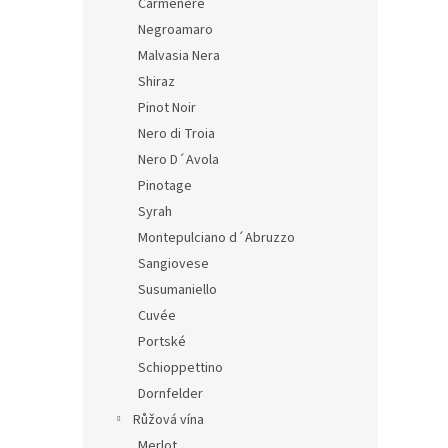
Carmenere
Negroamaro
Malvasia Nera
Shiraz
Pinot Noir
Nero di Troia
Nero D´Avola
Pinotage
Syrah
Montepulciano d´Abruzzo
Sangiovese
Susumaniello
Cuvée
Portské
Schioppettino
Dornfelder
Růžová vína
Merlot