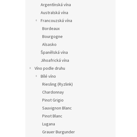
n
Argentínská vína
e
Australská vína
l
Francouzská vína
Bordeaux
Bourgogne
Alsasko
Španělská vína
Jihoafrická vína
Víno podle druhu
Bílé víno
Riesling (Ryzlink)
Chardonnay
Pinot Grigio
Sauvignon Blanc
Pinot Blanc
Lugana
Grauer Burgunder