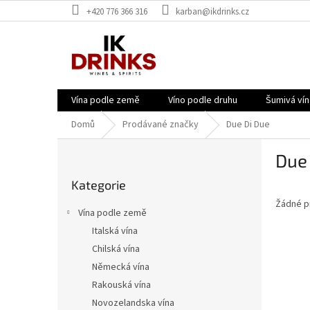
Přejít
+420 776 366 316
karban@ikdrinks.cz
na
obsah
Vína podle země
Víno podle druhu
Šumivá vín
Domů
Prodávané značky
Due Di Due
P
Due
o
Přeskočit
s
Kategorie
kategorie
t
Žádné p
r
Vína podle země
a
Italská vína
n
Chilská vína
n
í
Německá vína
p
Rakouská vína
a
Novozelandska vína