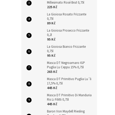
Millesimato Rosé Brut 0,75l
225 Kč
La Gioiosa Rosato Frizzante
0,75l
89 Kč
La Gioiosa Prosecco Frizzante
0,2l
95 Kč
La Gioiosa Bianco Frizzante
0,75l
95 Kč
Masca DT Negroamaro IGP
Puglia Lu Ceppu 15% 0,75l
265 Kč
Masca DT Primitivo Puglia Lu´li
17,5% 0,75l
445 Kč
Masca DT Primitivo Di Manduria
Ris Li Filitti 0,75l
445 Kč
Baron Von Maydell Riesling