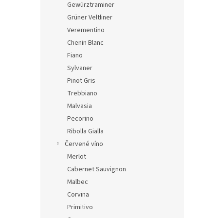
Gewürztraminer
Grüner Veltliner
Verementino
Chenin Blanc
Fiano
Sylvaner
Pinot Gris
Trebbiano
Malvasia
Pecorino
Ribolla Gialla
Červené víno
Merlot
Cabernet Sauvignon
Malbec
Corvina
Primitivo