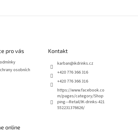
e pro vás
Kontakt
podmínky
karban
@
ikdrinks.cz
chrany osobních
+420 776 366 316
+420 776 366 316
https://www.facebook.co
m/pages/category/Shop
ping---Retail/IK-drinks-421
552231376626/
e online