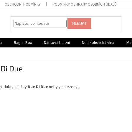
OBCHODNÍ PODMÍNKY
PODMÍNKY OCHRANY OSOBNÍCH ÚDAJŮ
HLEDAT
a
Bag in Box
Dárková balení
Nealkoholická vína
Ma
 Di Due
rodukty značky
Due Di Due
nebyly nalezeny...