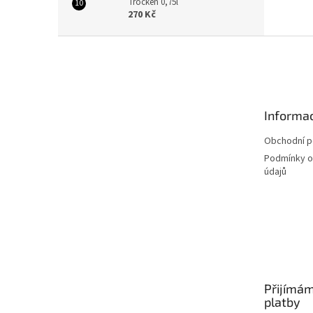
Trocken 0,75l
270 Kč
Z
á
p
a
t
Informac
í
Obchodní 
Podmínky o
údajů
Přijímám
platby