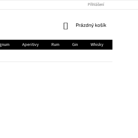
Přihlášení
NÁKUPNÍ
Prázdný košík
KOŠÍK
gnum
Aperitivy
Rum
Gin
Whisky
BIO
V