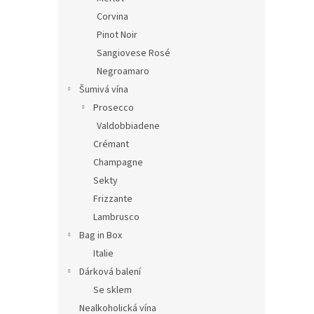
Corvina
Pinot Noir
Sangiovese Rosé
Negroamaro
Šumivá vína
Prosecco
Valdobbiadene
Crémant
Champagne
Sekty
Frizzante
Lambrusco
Bag in Box
Italie
Dárková balení
Se sklem
Nealkoholická vína