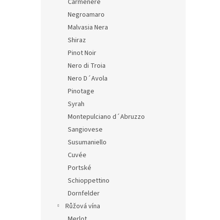
Carmenere
Negroamaro
Malvasia Nera
Shiraz
Pinot Noir
Nero di Troia
Nero D´Avola
Pinotage
Syrah
Montepulciano d´Abruzzo
Sangiovese
Susumaniello
Cuvée
Portské
Schioppettino
Dornfelder
Růžová vína
Merlot