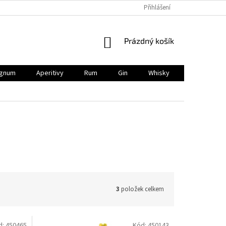
Přihlášení
NÁKUPNÍ
Prázdný košík
KOŠÍK
gnum
Aperitivy
Rum
Gin
Whisky
BIO
V
3
položek celkem
d:
450465
Kód:
450143