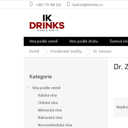
Přejít
+420 776 366 316
karban@ikdrinks.cz
na
obsah
Vína podle země
Víno podle druhu
Šumivá vín
Domů
Prodávané značky
Dr. Zenzen
P
Dr. 
o
Přeskočit
s
Kategorie
kategorie
t
r
Vína podle země
a
Italská vína
n
Ř
Chilská vína
n
a
Nejdra
í
Německá vína
z
p
Rakouská vína
e
a
V
n
Novozelandska vína