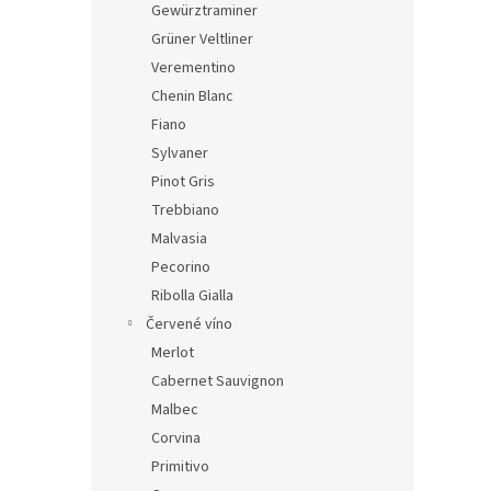
Gewürztraminer
Grüner Veltliner
Verementino
Chenin Blanc
Fiano
Sylvaner
Pinot Gris
Trebbiano
Malvasia
Pecorino
Ribolla Gialla
Červené víno
Merlot
Cabernet Sauvignon
Malbec
Corvina
Primitivo