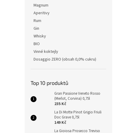
Magnum
Aperitivy
Rum
Gin
Whisky
BIO
Vinné koktejly
Dosaggio ZERO (obsah 0,0% cukru)
Top 10 produktů
Gran Passione Veneto Rosso
(Merlot, Corvina) 0,75l
235 Kč
La Di Motte Pinot Grigio Friuli
Doc Grave 0,75l
149 Kč
La Gioiosa Prosecco Treviso