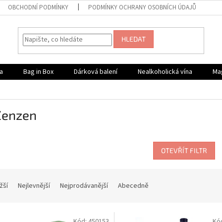
OBCHODNÍ PODMÍNKY
PODMÍNKY OCHRANY OSOBNÍCH ÚDAJŮ
HLEDAT
a
Bag in Box
Dárková balení
Nealkoholická vína
Ma
Zenzen
OTEVŘÍT FILTR
žší
Nejlevnější
Nejprodávanější
Abecedně
Kód:
450153
Kó