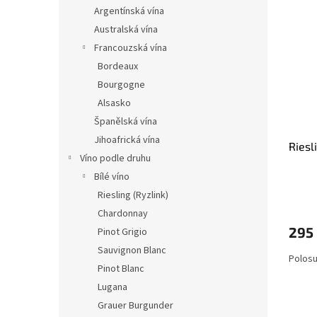
n
ý
í
Argentínská vína
e
p
p
Australská vína
l
i
r
Francouzská vína
s
o
Bordeaux
p
d
Bourgogne
r
u
o
k
Alsasko
d
t
Španělská vína
u
ů
Jihoafrická vína
Riesl
k
Víno podle druhu
t
Bílé víno
ů
Riesling (Ryzlink)
Chardonnay
295
Pinot Grigio
Sauvignon Blanc
Polosu
Pinot Blanc
Lugana
Grauer Burgunder