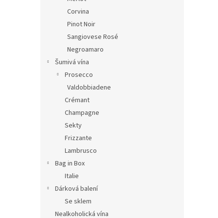
Corvina
Pinot Noir
Sangiovese Rosé
Negroamaro
Šumivá vína
Prosecco
Valdobbiadene
Crémant
Champagne
Sekty
Frizzante
Lambrusco
Bag in Box
Italie
Dárková balení
Se sklem
Nealkoholická vína