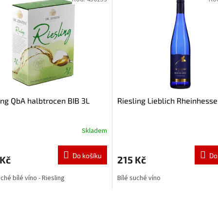
ing QbA halbtrocen BIB 3L
Riesling Lieblich Rheinhesse
Skladem
Do košíku
Do
 Kč
215 Kč
ché bílé víno - Riesling
Bílé suché víno
O
v