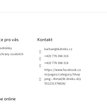
e pro vás
Kontakt
podmínky
karban
@
ikdrinks.cz
chrany osobních
+420 776 366 316
+420 776 366 316
https://www.facebook.co
m/pages/category/Shop
ping---Retail/IK-drinks-421
552231376626/
e online