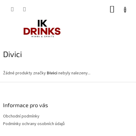
Přejít
NÁKUP
na
obsah
KOŠÍK
Divici
Žádné produkty značky
Divici
nebyly nalezeny...
Z
á
p
a
Informace pro vás
t
Obchodní podmínky
í
Podmínky ochrany osobních údajů