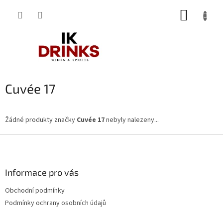
Přejít
NÁKUP
na
obsah
KOŠÍK
Cuvée 17
Žádné produkty značky
Cuvée 17
nebyly nalezeny...
Z
á
p
a
Informace pro vás
t
Obchodní podmínky
í
Podmínky ochrany osobních údajů