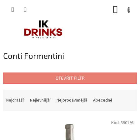
Přejít
NÁKUP
na
obsah
KOŠÍK
Conti Formentini
OTEVŘÍT FILTR
Ř
a
Nejdražší
Nejlevnější
Nejprodávanější
Abecedně
z
e
V
n
Kód:
390198
ý
í
p
p