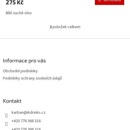
275 Kč
Bílé suché víno
2
položek celkem
O
v
l
Z
á
á
d
p
a
a
Informace pro vás
c
t
í
Obchodní podmínky
í
p
Podmínky ochrany osobních údajů
r
v
k
y
Kontakt
v
ý
p
karban
@
ikdrinks.cz
i
+420 776 366 316
s
u
+420 776 366 316