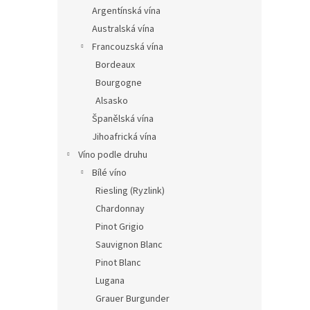
n
Argentínská vína
e
Australská vína
l
Francouzská vína
Bordeaux
Bourgogne
Alsasko
Španělská vína
Jihoafrická vína
Víno podle druhu
Bílé víno
Riesling (Ryzlink)
Chardonnay
Pinot Grigio
Sauvignon Blanc
Pinot Blanc
Lugana
Grauer Burgunder