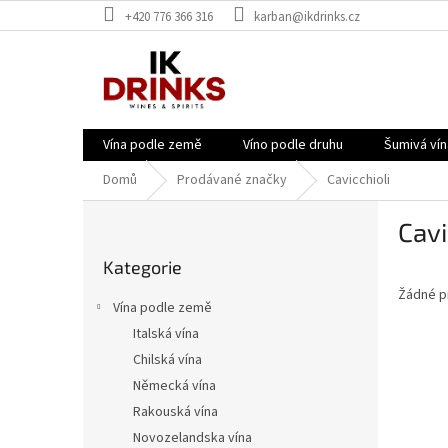
Přejít
+420 776 366 316
karban@ikdrinks.cz
na
obsah
Vína podle země
Víno podle druhu
Šumivá vín
Domů
Prodávané značky
Cavicchioli
P
Cavi
o
Přeskočit
s
Kategorie
kategorie
t
Žádné p
r
Vína podle země
a
Italská vína
n
Chilská vína
n
í
Německá vína
p
Rakouská vína
a
Novozelandska vína