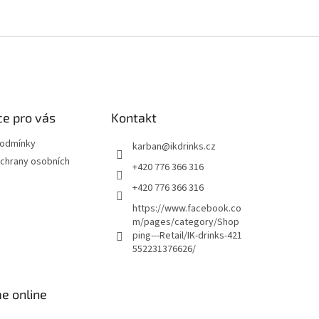
e pro vás
Kontakt
podmínky
karban
@
ikdrinks.cz
chrany osobních
+420 776 366 316
+420 776 366 316
https://www.facebook.co
m/pages/category/Shop
ping---Retail/IK-drinks-421
552231376626/
e online