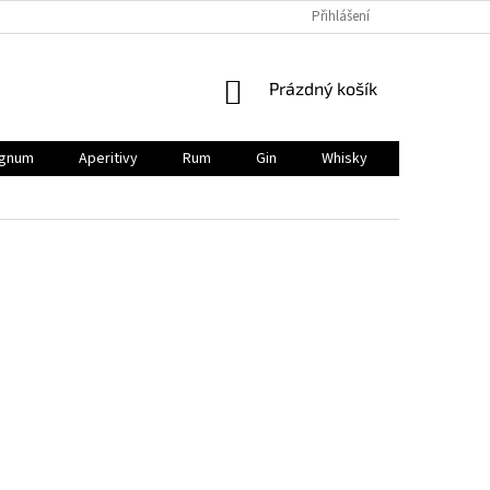
Přihlášení
NÁKUPNÍ
Prázdný košík
KOŠÍK
gnum
Aperitivy
Rum
Gin
Whisky
BIO
V