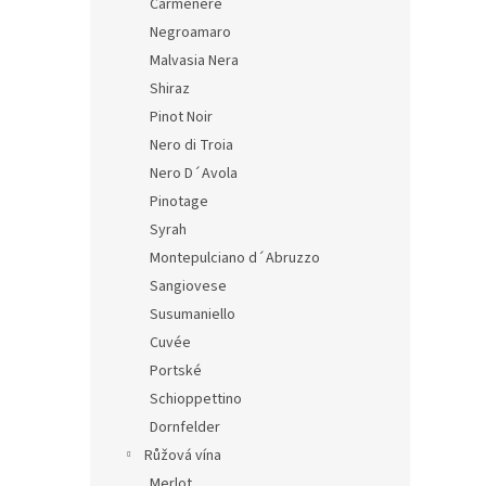
Carmenere
Negroamaro
Malvasia Nera
Shiraz
Pinot Noir
Nero di Troia
Nero D´Avola
Pinotage
Syrah
Montepulciano d´Abruzzo
Sangiovese
Susumaniello
Cuvée
Portské
Schioppettino
Dornfelder
Růžová vína
Merlot