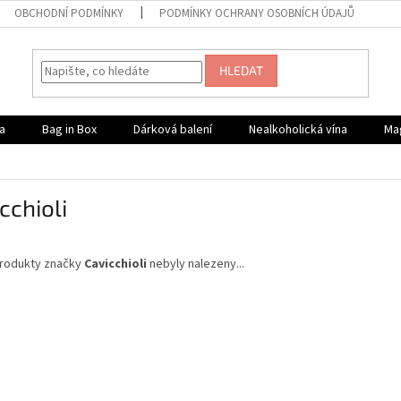
OBCHODNÍ PODMÍNKY
PODMÍNKY OCHRANY OSOBNÍCH ÚDAJŮ
HLEDAT
a
Bag in Box
Dárková balení
Nealkoholická vína
Ma
cchioli
rodukty značky
Cavicchioli
nebyly nalezeny...