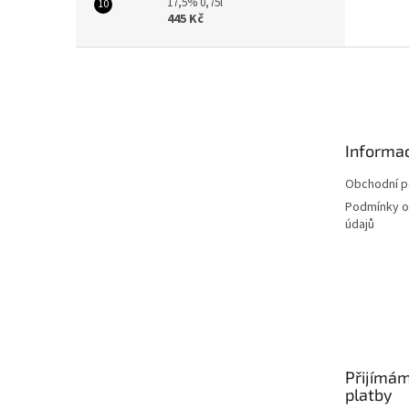
17,5% 0,75l
445 Kč
Z
á
p
a
t
Informac
í
Obchodní 
Podmínky o
údajů
Přijímám
platby