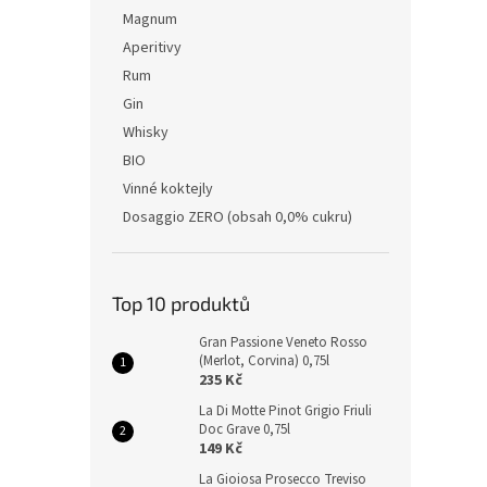
Magnum
Aperitivy
Rum
Gin
Whisky
BIO
Vinné koktejly
Dosaggio ZERO (obsah 0,0% cukru)
Top 10 produktů
Gran Passione Veneto Rosso
(Merlot, Corvina) 0,75l
235 Kč
La Di Motte Pinot Grigio Friuli
Doc Grave 0,75l
149 Kč
La Gioiosa Prosecco Treviso