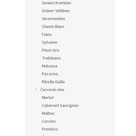
Gewürztraminer
Grüner Veltliner
Verementino
Chenin Blanc
Fiano
Sylvaner
Pinot Gris
Trebbiano
Malvasia
Pecorino
Ribolla Gialla
Červené víno
Merlot
Cabernet Sauvignon
Malbec
Corvina
Primitivo