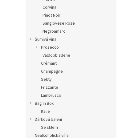
Corvina
Pinot Noir
Sangiovese Rosé
Negroamaro
Šumivá vína
Prosecco
Valdobbiadene
Crémant
Champagne
Sekty
Frizzante
Lambrusco
Bag in Box
Italie
Dárková balení
Se sklem
Nealkoholická vína