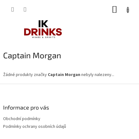
Přejít
NÁKUP
na
obsah
KOŠÍK
Captain Morgan
Žádné produkty značky
Captain Morgan
nebyly nalezeny...
Z
á
p
a
Informace pro vás
t
Obchodní podmínky
í
Podmínky ochrany osobních údajů