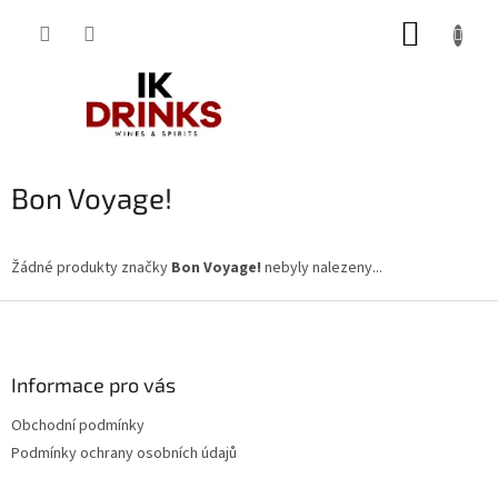
Přejít
NÁKUP
na
obsah
KOŠÍK
Bon Voyage!
Žádné produkty značky
Bon Voyage!
nebyly nalezeny...
Z
á
p
a
Informace pro vás
t
Obchodní podmínky
í
Podmínky ochrany osobních údajů