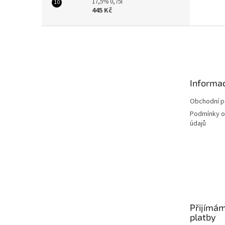
17,5% 0,75l
445 Kč
Z
á
p
a
t
Informac
í
Obchodní 
Podmínky o
údajů
Přijímám
platby