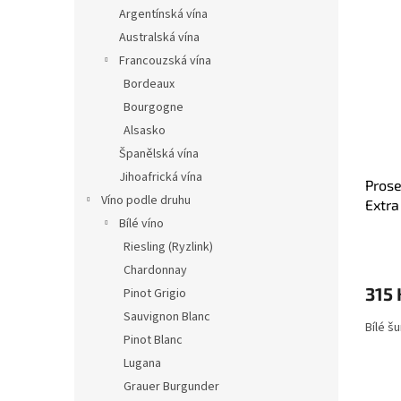
n
ý
í
Argentínská vína
e
p
p
Australská vína
l
i
r
Francouzská vína
s
o
Bordeaux
p
d
Bourgogne
r
u
o
k
Alsasko
d
t
Španělská vína
u
ů
Jihoafrická vína
Prose
k
Víno podle druhu
Extra
t
Bílé víno
ů
Riesling (Ryzlink)
Chardonnay
315 
Pinot Grigio
Sauvignon Blanc
Bílé š
Pinot Blanc
Lugana
Grauer Burgunder