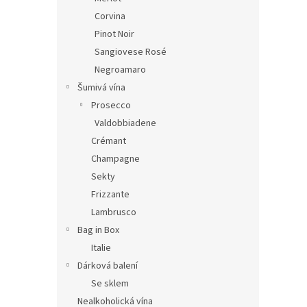
Corvina
Pinot Noir
Sangiovese Rosé
Negroamaro
Šumivá vína
Prosecco
Valdobbiadene
Crémant
Champagne
Sekty
Frizzante
Lambrusco
Bag in Box
Italie
Dárková balení
Se sklem
Nealkoholická vína