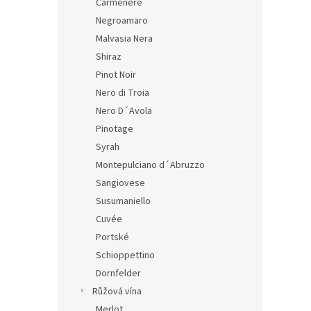
Carmenere
Negroamaro
Malvasia Nera
Shiraz
Pinot Noir
Nero di Troia
Nero D´Avola
Pinotage
Syrah
Montepulciano d´Abruzzo
Sangiovese
Susumaniello
Cuvée
Portské
Schioppettino
Dornfelder
Růžová vína
Merlot