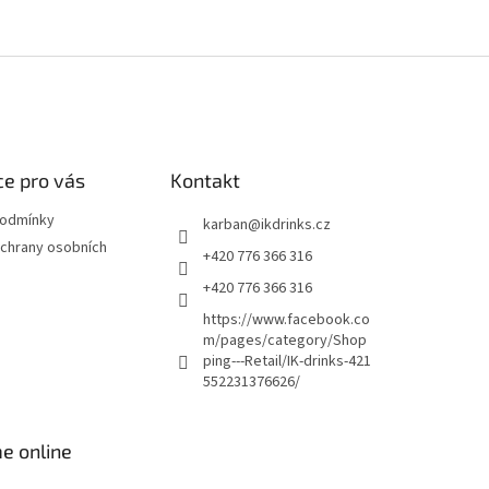
e pro vás
Kontakt
podmínky
karban
@
ikdrinks.cz
chrany osobních
+420 776 366 316
+420 776 366 316
https://www.facebook.co
m/pages/category/Shop
ping---Retail/IK-drinks-421
552231376626/
e online