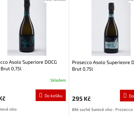
cco Asolo Superiore DOCG
Prosecco Asolo Superieore
 Brut 0,75l
Brut 0,75l
Skladem
Do košíku
Do
Kč
295 Kč
umivé víno
Bílé suché šumivé víno - Prosecco 
O
v