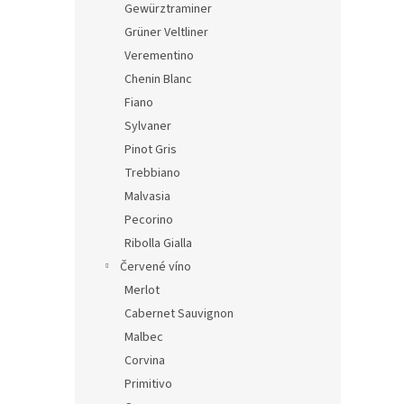
Gewürztraminer
Grüner Veltliner
Verementino
Chenin Blanc
Fiano
Sylvaner
Pinot Gris
Trebbiano
Malvasia
Pecorino
Ribolla Gialla
Červené víno
Merlot
Cabernet Sauvignon
Malbec
Corvina
Primitivo