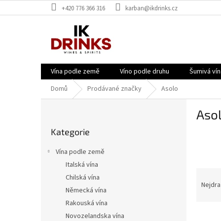
Přejít
+420 776 366 316
karban@ikdrinks.cz
na
obsah
Vína podle země
Víno podle druhu
Šumivá vín
Domů
Prodávané značky
Asolo
P
Aso
o
Přeskočit
s
Kategorie
kategorie
t
r
Vína podle země
a
Italská vína
n
Ř
Chilská vína
n
a
Nejdra
í
Německá vína
z
p
Rakouská vína
e
a
V
n
Novozelandska vína