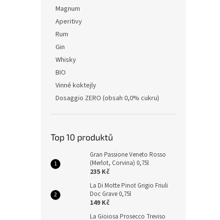
Magnum
Aperitivy
Rum
Gin
Whisky
BIO
Vinné koktejly
Dosaggio ZERO (obsah 0,0% cukru)
Top 10 produktů
Gran Passione Veneto Rosso
(Merlot, Corvina) 0,75l
235 Kč
La Di Motte Pinot Grigio Friuli
Doc Grave 0,75l
149 Kč
La Gioiosa Prosecco Treviso