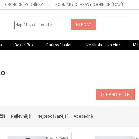
OBCHODNÍ PODMÍNKY
PODMÍNKY OCHRANY OSOBNÍCH ÚDAJŮ
HLEDAT
a
Bag in Box
Dárková balení
Nealkoholická vína
Ma
lo
OTEVŘÍT FILTR
žší
Nejlevnější
Nejprodávanější
Abecedně
Kód:
450463
Kó