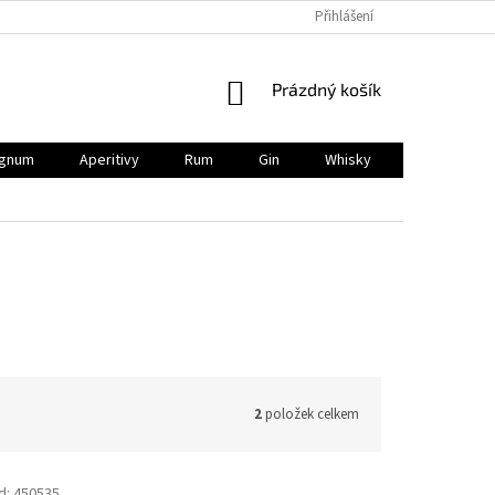
Přihlášení
NÁKUPNÍ
Prázdný košík
KOŠÍK
gnum
Aperitivy
Rum
Gin
Whisky
BIO
V
2
položek celkem
d:
450535