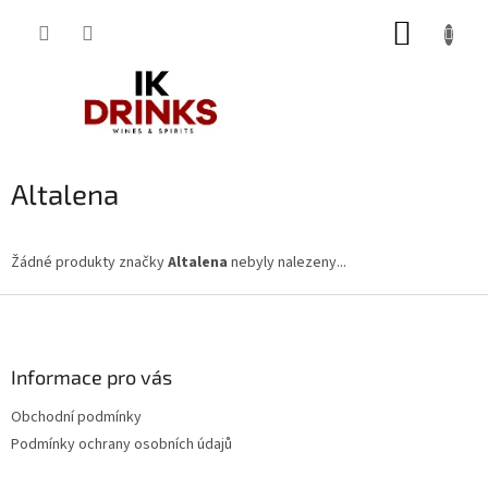
Přejít
NÁKUP
na
obsah
KOŠÍK
Altalena
Žádné produkty značky
Altalena
nebyly nalezeny...
Z
á
p
a
Informace pro vás
t
Obchodní podmínky
í
Podmínky ochrany osobních údajů